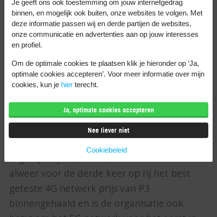
Je geeft ons ook toestemming om jouw internetgedrag
Als kleine broertje van T-Mobile, gebruikt
binnen, en mogelijk ook buiten, onze websites te volgen. Met
Ben het netwerk van T-Mobile. Sinds 2015
deze informatie passen wij en derde partijen de websites,
onze communicatie en advertenties aan op jouw interesses
heeft T-Mobile 4G netwerk. En wat voor een
en profiel.
netwerk! In plaats van het upgraden van het
Om de optimale cookies te plaatsen klik je hieronder op ‘Ja,
bestaande netwerk zoals concurrenten
optimale cookies accepteren’. Voor meer informatie over mijn
deden, heeft T-Mobile een compleet nieuw,
cookies, kun je
hier
terecht.
state of the art netwerk gebouwd. Sinds
Ja, optimale cookies accepteren
2016 valt dit netwerk behoorlijk in de
prijzen. In 2016 heeft T-Mobile de eerste
Nee liever niet
prijs binnengehaald met snelste 4G netwerk.
Cookiebeleid
Afgelopen jaar, in 2018, heeft T-Mobile
alweer voor de derde keer op rij het best
geteste 4G netwerk prijs van P3
binnengehaald en is de organisatie ook