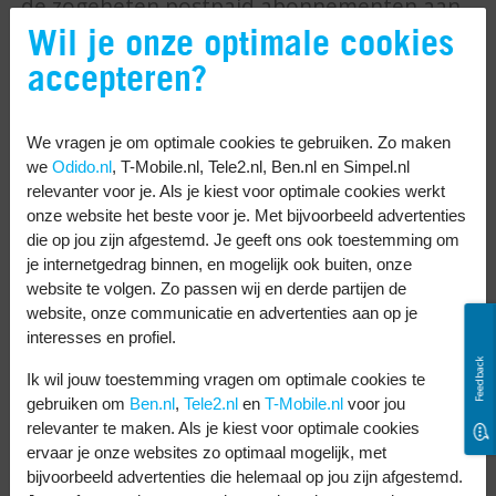
de zogeheten postpaid abonnementen aan
Wil je onze optimale cookies
op het netwerk van T-Mobile. Een postpaid
accepteren?
abonnement is een abonnement waarin
klanten maandelijks achteraf hun
telefoonkosten betalen. Na het succes van
We vragen je om optimale cookies te gebruiken. Zo maken
we
Odido.nl
, T-Mobile.nl, Tele2.nl, Ben.nl en Simpel.nl
de postpaid abonnementen stopt Ben in
relevanter voor je. Als je kiest voor optimale cookies werkt
2013 met prepaid. Maar start al snel als een
onze website het beste voor je. Met bijvoorbeeld advertenties
die op jou zijn afgestemd. Je geeft ons ook toestemming om
van de eerste providers met maandelijks
je internetgedrag binnen, en mogelijk ook buiten, onze
opzegbare abonnementen, zodat klanten
website te volgen. Zo passen wij en derde partijen de
het gevoel van prepaid altijd zullen
website, onze communicatie en advertenties aan op je
interesses en profiel.
behouden.
Feedback
Ik wil jouw toestemming vragen om optimale cookies te
Best geteste netwerk
gebruiken om
Ben.nl
,
Tele2.nl
en
T-Mobile.nl
voor jou
relevanter te maken. Als je kiest voor optimale cookies
sinds 2016
ervaar je onze websites zo optimaal mogelijk, met
bijvoorbeeld advertenties die helemaal op jou zijn afgestemd.