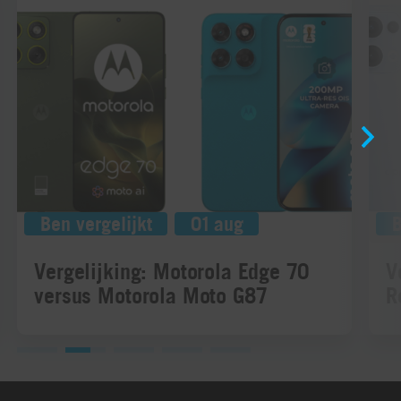
Ben vergelijkt
01 aug
B
Vergelijking: Motorola Edge 70
V
versus Motorola Moto G87
R