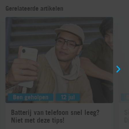
Gerelateerde artikelen
Ben geholpen
12 jul
Batterij van telefoon snel leeg?
S
Niet met deze tips!
D