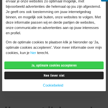
ervaar je onze websites zo optimaal mogelijk, met
bijvoorbeeld advertenties die helemaal op jou zijn afgestemd.
Je geeft ons ook toestemming om jouw internetgedrag
Ik Ben
binnen, en mogelijk ook buiten, onze websites te volgen. Met
deze informatie passen wij en derde partijen de websites,
onze communicatie en advertenties aan op jouw interesses
en profiel.
Ben altijd en overal in controle over
mijn abonnement
Om de optimale cookies te plaatsen klik je hieronder op ‘Ja,
optimale cookies accepteren’. Voor meer informatie over mijn
cookies, kun je
hier
terecht.
Download deze app hier
Ja, optimale cookies accepteren
Nee liever niet
Cookiebeleid