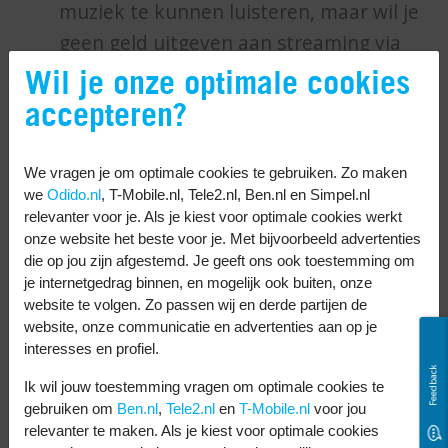
muziek te kunnen luisteren, maar wil je
geen geld uitgeven aan streaming via
mobiele data. Zet dan zelf muziek op
Wil je onze optimale cookies
jouw telefoon. Daarnaast bieden
accepteren?
verschillende streamingdiensten vaak
ook de mogelijkheid om offline je
We vragen je om optimale cookies te gebruiken. Zo maken
muziek te luisteren.
we
Odido.nl
, T-Mobile.nl, Tele2.nl, Ben.nl en Simpel.nl
relevanter voor je. Als je kiest voor optimale cookies werkt
Om video’s te kunnen kijken, zonder
onze website het beste voor je. Met bijvoorbeeld advertenties
gebruik te maken van streaming data,
die op jou zijn afgestemd. Je geeft ons ook toestemming om
je internetgedrag binnen, en mogelijk ook buiten, onze
raad ik je aan video’s vooral via Wi-Fi te
website te volgen. Zo passen wij en derde partijen de
bekijken op je telefoon. Via instellingen
website, onze communicatie en advertenties aan op je
interesses en profiel.
> Youtube, kun je mobiele data
Feedback
uitzetten voor Youtube, en voorkom je
Ik wil jouw toestemming vragen om optimale cookies te
gebruiken om
Ben.nl
,
Tele2.nl
en
T-Mobile.nl
voor jou
zelf dat dit uit je 500 MB bundel gaat.
relevanter te maken. Als je kiest voor optimale cookies