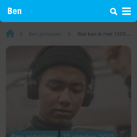
¡
Home
Ben geholpen
Wat kan ik met 1000 MB?
Ben geholpen
17 oktober 2017