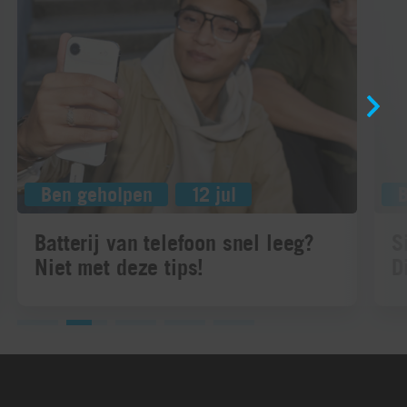
Ben geholpen
12 jul
Batterij van telefoon snel leeg?
S
Niet met deze tips!
D