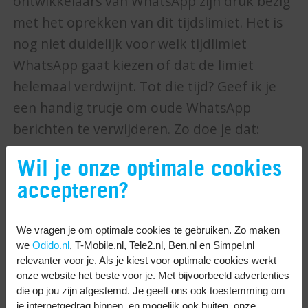
ontwikkelaars van WhatsApp zijn druk bezig
met het oprekken van dit tijdslimiet. Het is
nog niet duidelijk voor welk tijdlimiet
WhatsApp gaat kiezen of dat de limiet
helemaal verdwijnt. Tot die tijd? Geef ik je
een handig trucje om oude WhatsApp
berichten te verwijderen. Zo doe je dat:
Controleer de tijd en datum van het
Wil je onze optimale cookies
bericht dat je wilt verwijderen.
accepteren?
Sluit de Whatsapp app helemaal af.
Activeer ‘Vliegtuigmodus’.
We vragen je om optimale cookies te gebruiken. Zo maken
Ga naar de instellingen van je telefoon.
we
Odido.nl
, T-Mobile.nl, Tele2.nl, Ben.nl en Simpel.nl
relevanter voor je. Als je kiest voor optimale cookies werkt
Wijzig de tijd en datum naar een
onze website het beste voor je. Met bijvoorbeeld advertenties
moment vóór je het bericht hebt
die op jou zijn afgestemd. Je geeft ons ook toestemming om
je internetgedrag binnen, en mogelijk ook buiten, onze