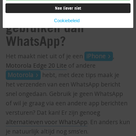
Nee liever niet
Liever iets anders
Cookiebeleid
gebruiken dan
WhatsApp?
Het maakt niet uit of je een
iPhone
,
Motorola Edge 20 Lite
of andere
Motorola
hebt, met deze tips maak je
het verzenden van een WhatsApp bericht
snel ongedaan. Gebruik je geen WhatsApp
of wil je graag via een andere app berichten
versturen? Dat kan! Er zijn genoeg
alternatieven voor WhatsApp
. En anders kun
je natuurlijk altijd nog sms’en.