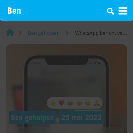
¡
Home
Ben geholpen
WhatsApp bericht verwijderen? Zo werkt het!
Ben geholpen
25 mei 2022