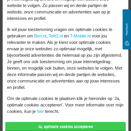
verzonden.
website te volgen. Zo passen wij en derde partijen de
Volg het stappenplan hierboven om het
website, onze communicatie en advertenties aan op je
WhatsApp bericht alsnog te
interesses en profiel.
Feedback
verwijderen.
Ik wil jouw toestemming vragen om optimale cookies te
gebruiken om
Ben.nl
,
Tele2.nl
en
T-Mobile.nl
voor jou
Ga opnieuw naar de instellingen van je
relevanter te maken. Als je kiest voor optimale cookies
telefoon.
ervaar je onze websites zo optimaal mogelijk, met
Zet de tijd en datum weer terug naar
bijvoorbeeld advertenties die helemaal op jou zijn afgestemd.
Je geeft ons ook toestemming om jouw internetgedrag
nu.
binnen, en mogelijk ook buiten, onze websites te volgen. Met
Deactiveer ‘Vliegtuigmodus’.
deze informatie passen wij en derde partijen de websites,
onze communicatie en advertenties aan op jouw interesses
en profiel.
Zodra je telefoon weer verbonden is met
Om de optimale cookies te plaatsen klik je hieronder op ‘Ja,
internet, wordt je WhatsApp bericht
optimale cookies accepteren’. Voor meer informatie over mijn
definitief verwijderd. Let op: deze truc werkt
cookies, kun je
hier
terecht.
alleen bij berichten die niet ouder zijn dan
Ja, optimale cookies accepteren
vier maanden.