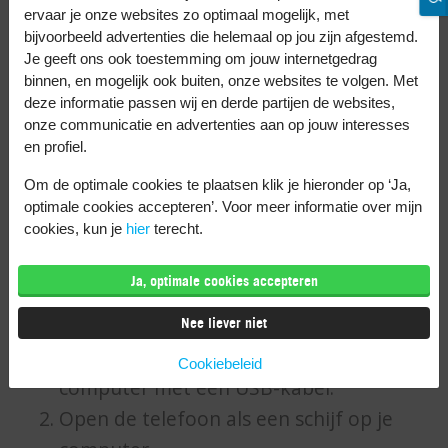
Selecteer de foto’s van je computer en
ervaar je onze websites zo optimaal mogelijk, met
upload ze.
bijvoorbeeld advertenties die helemaal op jou zijn afgestemd.
Je geeft ons ook toestemming om jouw internetgedrag
De foto’s staan nu automatisch op je
binnen, en mogelijk ook buiten, onze websites te volgen. Met
iPhone als je bent ingelogd met
deze informatie passen wij en derde partijen de websites,
onze communicatie en advertenties aan op jouw interesses
hetzelfde Apple ID.
en profiel.
Methode 3: Via je computer
Om de optimale cookies te plaatsen klik je hieronder op ‘Ja,
(zonder cloud)
optimale cookies accepteren’. Voor meer informatie over mijn
cookies, kun je
hier
terecht.
Wil je geen gebruik maken van de cloud?
Dan kun je foto’s ook via je computer
Ja, optimale cookies accepteren
overzetten.
Nee liever niet
Sluit je Android telefoon aan op je
Cookiebeleid
computer met een USB-kabel.
Open de telefoon als een schijf op je