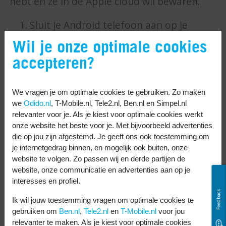
hebt en ze in de Apple cloud wil bewaren.
Sluit je Android telefoon aan op je
computer of laptop.
Wil je onze optimale cookies
Open de map ‘DCIM’ of ‘Foto’s’ op je
accepteren?
Android telefoon.
Selecteer alle foto’s die je over wil
We vragen je om optimale cookies te gebruiken. Zo maken
zetten.
we
Odido.nl
, T-Mobile.nl, Tele2.nl, Ben.nl en Simpel.nl
relevanter voor je. Als je kiest voor optimale cookies werkt
Kopieer ze naar een map op je
onze website het beste voor je. Met bijvoorbeeld advertenties
computer.
die op jou zijn afgestemd. Je geeft ons ook toestemming om
je internetgedrag binnen, en mogelijk ook buiten, onze
Ga naar
www.icloud.com
en log in met
website te volgen. Zo passen wij en derde partijen de
je Apple ID.
website, onze communicatie en advertenties aan op je
Klik op ‘Foto’s’.
interesses en profiel.
Feedback
Klik op het upload-icoontje (pijltje naar
Ik wil jouw toestemming vragen om optimale cookies te
boven).
gebruiken om
Ben.nl
,
Tele2.nl
en
T-Mobile.nl
voor jou
relevanter te maken. Als je kiest voor optimale cookies