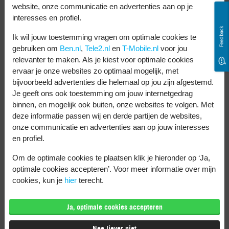
wachtwoord in. Kies daarna
Verbind
.
website, onze communicatie en advertenties aan op je
interesses en profiel.
Tik op
Ga door
bij de informatie over
Feedback
hoe er wordt omgegaan met je
Ik wil jouw toestemming vragen om optimale cookies te
gebruiken om
Ben.nl
,
Tele2.nl
en
T-Mobile.nl
voor jou
gegevens en privacy.
relevanter te maken. Als je kiest voor optimale cookies
Je kunt nu Face ID of Touch ID instellen.
ervaar je onze websites zo optimaal mogelijk, met
bijvoorbeeld advertenties die helemaal op jou zijn afgestemd.
Dat kun je ook later doen met
Je geeft ons ook toestemming om jouw internetgedrag
Configureer later
.
binnen, en mogelijk ook buiten, onze websites te volgen. Met
Bedenk je toegangscode om je telefoon
deze informatie passen wij en derde partijen de websites,
onze communicatie en advertenties aan op jouw interesses
mee te ontgrendelen en bevestig deze.
en profiel.
Tik op
Zet gegevens over van Android
.
Om de optimale cookies te plaatsen klik je hieronder op ‘Ja,
optimale cookies accepteren’. Voor meer informatie over mijn
Nu pak je je Android telefoon erbij en volg je
cookies, kun je
hier
terecht.
de volgende stappen:
Ja, optimale cookies accepteren
Open de app Stap over op iOS. Als je die
nog niet hebt, dan download je hem.
Nee liever niet