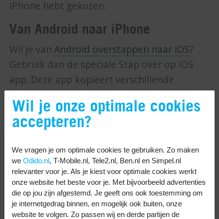
iPhone hebt gekozen.
Van Android naar iPhone
Wil je van
Android overstappen naar iOS
?
Gebruik dan de speciale Stap over op iOS
app. Deze app kopieert verschillende
onderdelen van je Android telefoon, waarna
Wil je onze optimale cookies
je ze makkelijk kan overzetten op je iPhone.
accepteren?
Je begint op je iPhone en stapt soms over
naar je Android telefoon. Volg deze stappen:
We vragen je om optimale cookies te gebruiken. Zo maken
we
Odido.nl
, T-Mobile.nl, Tele2.nl, Ben.nl en Simpel.nl
Zet je nieuwe iPhone aan en volg de
relevanter voor je. Als je kiest voor optimale cookies werkt
eerste stappen.
onze website het beste voor je. Met bijvoorbeeld advertenties
Tik op
Configureer handmatig
.
die op jou zijn afgestemd. Je geeft ons ook toestemming om
je internetgedrag binnen, en mogelijk ook buiten, onze
Kies je wifinetwerk en voer het
website te volgen. Zo passen wij en derde partijen de