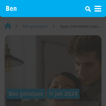
¡
Home
Ben geholpen
Apps overzetten naar je nieuwe telefoon
Ben geholpen
11 juli 2024