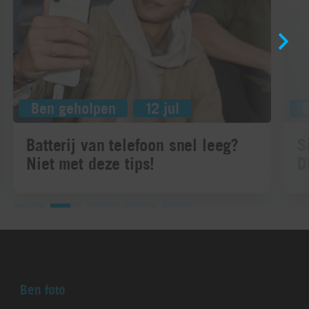
Ben geholpen
12 jul
Batterij van telefoon snel leeg?
S
Niet met deze tips!
D
Ben foto