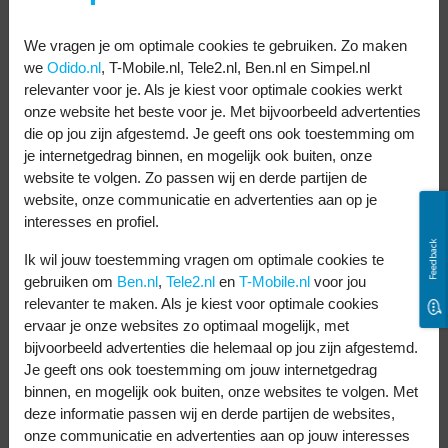
ze ook van je telefoon. Bijna al je gegevens
worden lokaal opgeslagen in plaats van op
We vragen je om optimale cookies te gebruiken. Zo maken
de server.
we
Odido.nl
, T-Mobile.nl, Tele2.nl, Ben.nl en Simpel.nl
relevanter voor je. Als je kiest voor optimale cookies werkt
Telegram
onze website het beste voor je. Met bijvoorbeeld advertenties
die op jou zijn afgestemd. Je geeft ons ook toestemming om
Telegram staat vanaf de lancering bekend
je internetgedrag binnen, en mogelijk ook buiten, onze
website te volgen. Zo passen wij en derde partijen de
om zijn encryptie. Daardoor is de app veilig
website, onze communicatie en advertenties aan op je
in gebruik. Maar het heeft ook een
interesses en profiel.
keerzijde. De app wordt gebruikt door
Feedback
Ik wil jouw toestemming vragen om optimale cookies te
internetcriminelen en potentiële oplichters,
gebruiken om
Ben.nl
,
Tele2.nl
en
T-Mobile.nl
voor jou
die makkelijk een account aanmaken. Geen
relevanter te maken. Als je kiest voor optimale cookies
ervaar je onze websites zo optimaal mogelijk, met
probleem als je alleen met vrienden
bijvoorbeeld advertenties die helemaal op jou zijn afgestemd.
communiceert.
Je geeft ons ook toestemming om jouw internetgedrag
binnen, en mogelijk ook buiten, onze websites te volgen. Met
Maar je moet de end-to-endversleuteling
deze informatie passen wij en derde partijen de websites,
onze communicatie en advertenties aan op jouw interesses
wel instellen. Dat wordt automatisch gedaan