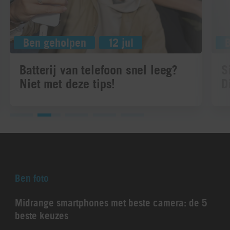
Ben geholpen
12 jul
Batterij van telefoon snel leeg?
S
Niet met deze tips!
D
Ben foto
Midrange smartphones met beste camera: de 5
beste keuzes