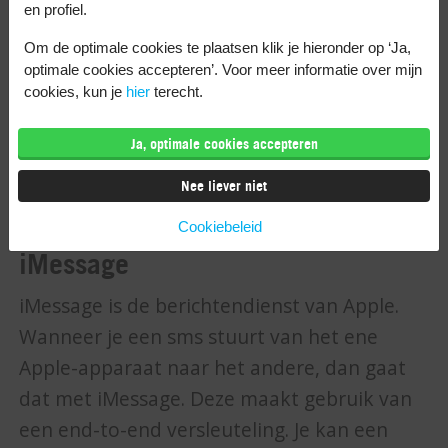
en profiel.
bij telefoongesprekken. Bij je chats moet je
Om de optimale cookies te plaatsen klik je hieronder op ‘Ja,
een geheime chat instellen om de encryptie
optimale cookies accepteren’. Voor meer informatie over mijn
te activeren. Standaard staat het niet aan.
cookies, kun je
hier
terecht.
Ook kun je in een geheime chat een
Ja, optimale cookies accepteren
zelfvernietigingsfunctie aanzetten. Daarmee
worden je berichten na een tijdje
Nee liever niet
automatisch verwijderd.
Cookiebeleid
iMessage
iMessage is de berichtendienst van Apple.
Wanneer je een sms stuurt van het ene
Apple-apparaat naar het andere, dan gaat
dat met iMessage. Deze maakt gebruik van
een end-to-end versleuteling. Je kan een