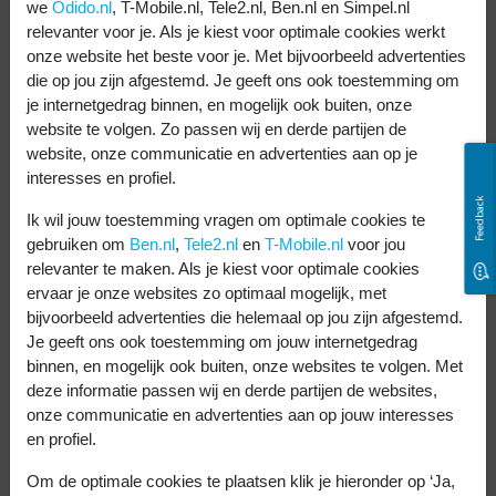
‘Energiebesparingsmodus’ aan. Je batterij
we
Odido.nl
, T-Mobile.nl, Tele2.nl, Ben.nl en Simpel.nl
gaat meteen langer mee.
relevanter voor je. Als je kiest voor optimale cookies werkt
onze website het beste voor je. Met bijvoorbeeld advertenties
Controleer welke apps veel batterij
die op jou zijn afgestemd. Je geeft ons ook toestemming om
je internetgedrag binnen, en mogelijk ook buiten, onze
gebruiken
website te volgen. Zo passen wij en derde partijen de
website, onze communicatie en advertenties aan op je
Wil je weten welke apps je batterij
interesses en profiel.
leegzuigen? Ga naar Instellingen > Batterij.
Feedback
Ik wil jouw toestemming vragen om optimale cookies te
Scrol naar beneden en je ziet precies welke
gebruiken om
Ben.nl
,
Tele2.nl
en
T-Mobile.nl
voor jou
apps de meeste energie vragen. Gebruik je
relevanter te maken. Als je kiest voor optimale cookies
ervaar je onze websites zo optimaal mogelijk, met
die apps niet vaak? Schakel dan de
bijvoorbeeld advertenties die helemaal op jou zijn afgestemd.
achtergrondactiviteit uit voor die apps.
Je geeft ons ook toestemming om jouw internetgedrag
binnen, en mogelijk ook buiten, onze websites te volgen. Met
Automatische helderheid
deze informatie passen wij en derde partijen de websites,
onze communicatie en advertenties aan op jouw interesses
Zet automatische helderheid aan zodat je
en profiel.
scherm zich aanpast aan het omgevingslicht.
Om de optimale cookies te plaatsen klik je hieronder op ‘Ja,