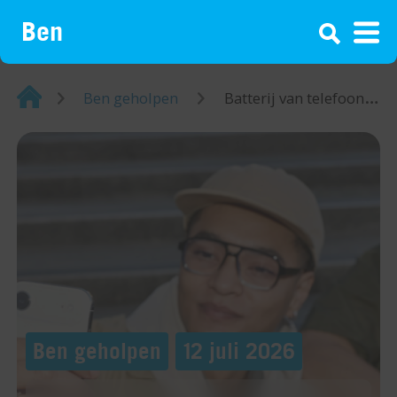
¡
Home
Ben geholpen
Batterij van telefoon snel leeg? Niet met deze tips!
Ben geholpen
12 juli 2026