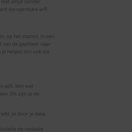
 niet altijd zonder
ent via openbare wifi.
, op het station, in een
id van de gastheer naar
a je helpen om ook via
is wifi. Met wat
n. Dit zijn ze de
hebt, je door je data
isolatie de mobiele