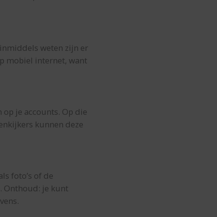
 inmiddels weten zijn er
op mobiel internet, want
n op je accounts. Op die
tenkijkers kunnen deze
ls foto’s of de
. Onthoud: je kunt
evens.