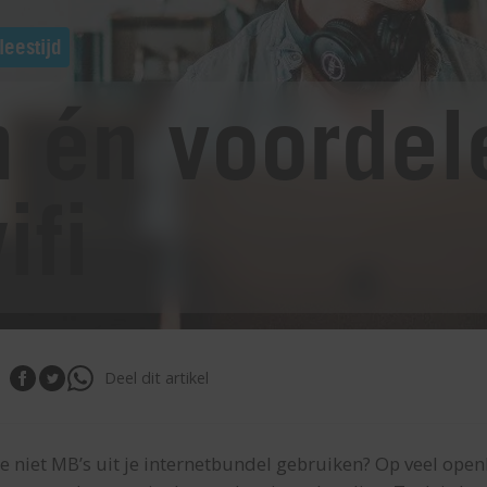
leestijd
 én voordel
ifi
Deel dit artikel
 je niet MB’s uit je internetbundel gebruiken? Op veel ope