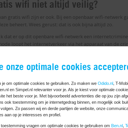
is wifi niet altijd veilig?
van gratis wifi zijn er ook. Bij een openbaar wifi-netwerk g
eze beheert. Wees gerust: dat is ook bijna altijd zo.
jk dat er op dit openbare wifi-netwerk een internetcriminee
ode loopt het internetverkeer via het apparaat van de cri
len zelf een openbaar wifi-netwerk beschikbaar stellen voo
loop je
je onze optimale cookies accepter
erk waarop internetcriminelen actief zijn, loop je een aan
 je om optimale cookies te gebruiken. Zo maken we
Odido.nl
, T-Mobi
Ben.nl en Simpel.nl relevanter voor je. Als je kiest voor optimale cooki
 die je verstuurt en ontvangt
te het beste voor je. Met bijvoorbeeld advertenties die op jou zijn af
ns ook toestemming om je internetgedrag binnen, en mogelijk ook bui
e’-aanpak krijgt een hacker toegang tot het internetverke
 volgen. Zo passen wij en derde partijen de website, onze communica
t. Denk aan betalingsgegevens, gebruikersnamen, wachtw
es aan op je interesses en profiel.
kan de hacker gebruiken om geld te verdienen of dat jou 
uw toestemming vragen om optimale cookies te gebruiken om
Ben.nl
,
T