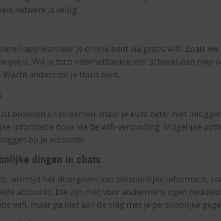
le netwerk is veilig.
ieren-app wanneer je online bent via gratis wifi. Zoals we
kijkers. Wil je toch internetbankieren? Schakel dan over 
. Wacht anders tot je thuis bent.
s
erust browsen en streamen, maar je kunt beter niet inlogge
jke informatie door via de wifi-verbinding. Mogelijke pot
loggen op je accounts.
onlijke dingen in chats
ts: vermijd het doorgeven van persoonlijke informatie, zoa
lde accounts. Die zijn niet voor andermans ogen bedoeld
tis wifi, maar ga niet aan de slag met je persoonlijke geg