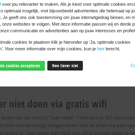
l
voor jou relevanter te maken. Als je kiest voor optimale cookies erv
are
o optimaal mogelijk, met bijvoorbeeld advertenties die helemaal op jo
. Je geeft ons ook toestemming om jouw internetgedrag binnen, en m
en op afstand malware (proberen) te installeren op jouw 
, onze websites te volgen. Met deze informatie passen wij en derde pa
ld je toetsaanslagen volgen. Dit is een manier om bijvoo
onze communicatie en advertenties aan op jouw interesses en profiel
te komen.
male cookies te plaatsen klik je hieronder op ‘Ja, optimale cookies
nts
’. Voor meer informatie over mijn cookies, kun je
hier
terecht.
ven buitmaken, kunnen ze je onlineaccounts proberen te 
tweestapsverificatie instelt voor bijvoorbeeld je clouddien
male cookies accepteren
Nee liever niet
Co
ie manier hebben hackers aan alleen jouw inloggegevens 
r
tweestapsverificatie
lees je alles over deze belangrijke ex
er niet doen via gratis wifi
lezen van de risico’s: ‘laat maar’. Toch kun je dit soort o
het slim om sommige dingen beter niet te doen via een op
het nodig is. Overweeg dan toch om uit je bundel data te v