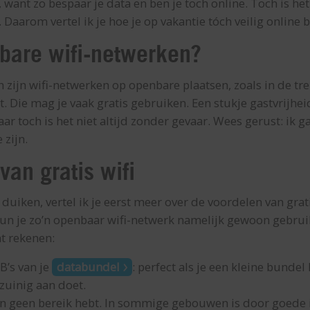
g, want zo bespaar je data en ben je toch online. Toch is het
 Daarom vertel ik je hoe je op vakantie tóch veilig online b
bare wifi-netwerken?
zijn wifi-netwerken op openbare plaatsen, zoals in de trein
nt. Die mag je vaak gratis gebruiken. Een stukje gastvrijhe
ar toch is het niet altijd zonder gevaar. Wees gerust: ik g
 zijn.
van gratis wifi
 duiken, vertel ik je eerst meer over de voordelen van grat
n je zo’n openbaar wifi-netwerk namelijk gewoon gebruike
t rekenen:
B’s van je
databundel
: perfect als je een kleine bundel 
zuinig aan doet.
en geen bereik hebt. In sommige gebouwen is door goede 