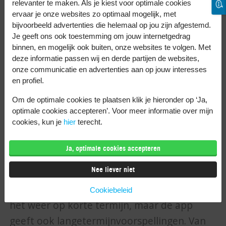
Met de WeatherPro app bekijk je het weer
relevanter te maken. Als je kiest voor optimale cookies
ervaar je onze websites zo optimaal mogelijk, met
wereldwijd. Je krijgt de temperatuur en
bijvoorbeeld advertenties die helemaal op jou zijn afgestemd.
hoeveelheid neerslag te zien, maar ook de
Je geeft ons ook toestemming om jouw internetgedrag
binnen, en mogelijk ook buiten, onze websites te volgen. Met
gevoelstemperatuur en het aantal zonuren.
deze informatie passen wij en derde partijen de websites,
En de uv-index. Met de Premium versie kan
onze communicatie en advertenties aan op jouw interesses
je veertien dagen (uur per uur)
en profiel.
vooruitkijken. Dit kost € 0,99.
Om de optimale cookies te plaatsen klik je hieronder op ‘Ja,
optimale cookies accepteren’. Voor meer informatie over mijn
Klara
cookies, kun je
hier
terecht.
Met de Klara app bekijk je wereldwijd de
Ja, optimale cookies accepteren
weersverwachting. Je ziet handige grafieken
Nee liever niet
en je stelt je favoriete plekken in. Deze
staan handig dan onder elkaar. Je bekijkt
Cookiebeleid
het weer op korte termijn, maar de app
geeft ook langetermijnvoorspellingen. Van