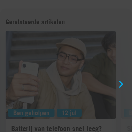
Gerelateerde artikelen
Ben geholpen
12 jul
Batterij van telefoon snel leeg?
S