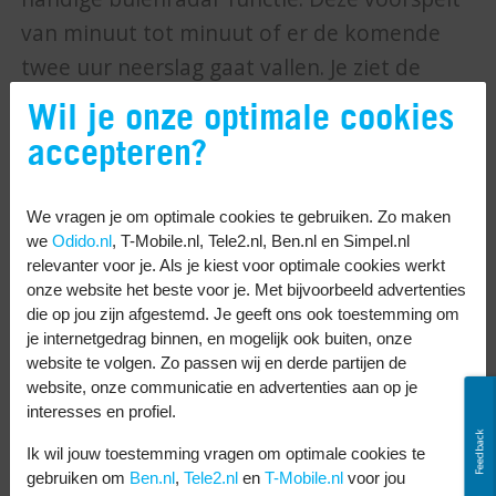
van minuut tot minuut of er de komende
twee uur neerslag gaat vallen. Je ziet de
hoeveelheid neerslag en de begin- en
Wil je onze optimale cookies
eindtijd.
accepteren?
Buienradar
We vragen je om optimale cookies te gebruiken. Zo maken
Buienradar lijkt erg op Buienalarm. Ook hier
we
Odido.nl
, T-Mobile.nl, Tele2.nl, Ben.nl en Simpel.nl
kun je zien wanneer en hoe lang het gaat
relevanter voor je. Als je kiest voor optimale cookies werkt
onze website het beste voor je. Met bijvoorbeeld advertenties
regenen. Maar de app kan nog meer. Naast
die op jou zijn afgestemd. Je geeft ons ook toestemming om
een radar voor buien, heeft deze weer app
je internetgedrag binnen, en mogelijk ook buiten, onze
website te volgen. Zo passen wij en derde partijen de
ook een radar voor motregen, pollen,
website, onze communicatie en advertenties aan op je
muggen en meer. Heel handig!
interesses en profiel.
Feedback
WeatherPro
Ik wil jouw toestemming vragen om optimale cookies te
gebruiken om
Ben.nl
,
Tele2.nl
en
T-Mobile.nl
voor jou