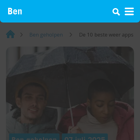
¡
Home
Ben geholpen
De 10 beste weer apps
Ben geholpen
07 juli 2025