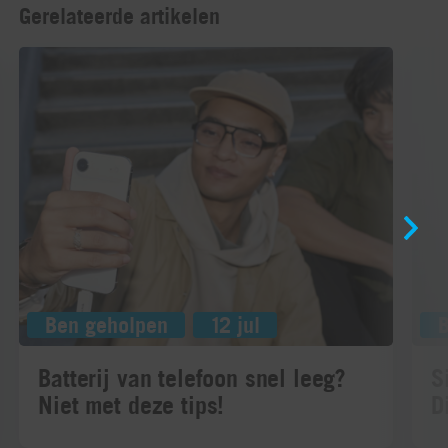
Gerelateerde artikelen
Ben geholpen
12 jul
Batterij van telefoon snel leeg?
S
Niet met deze tips!
D