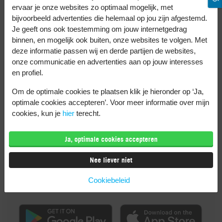
ervaar je onze websites zo optimaal mogelijk, met
een nieuwe stad bent en niet weet hoe het
bijvoorbeeld advertenties die helemaal op jou zijn afgestemd.
OV daar werkt.
Je geeft ons ook toestemming om jouw internetgedrag
binnen, en mogelijk ook buiten, onze websites te volgen. Met
deze informatie passen wij en derde partijen de websites,
onze communicatie en advertenties aan op jouw interesses
Moovit: info over trein &
en profiel.
bus
Om de optimale cookies te plaatsen klik je hieronder op ‘Ja,
optimale cookies accepteren’. Voor meer informatie over mijn
cookies, kun je
hier
terecht.
#1 globale app voor openbaar vervoer.
Zorgeloos reizen, in de palm van je hand
Ja, optimale cookies accepteren
Nee liever niet
Download deze app hier
Cookiebeleid