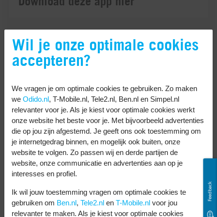
Download deze app hier
Wil je onze optimale cookies
accepteren?
We vragen je om optimale cookies te gebruiken. Zo maken
we
Odido.nl
, T-Mobile.nl, Tele2.nl, Ben.nl en Simpel.nl
Moovit
relevanter voor je. Als je kiest voor optimale cookies werkt
onze website het beste voor je. Met bijvoorbeeld advertenties
Moovit kun je zien als de internationale
die op jou zijn afgestemd. Je geeft ons ook toestemming om
versie van 9292. De app helpt je met
je internetgedrag binnen, en mogelijk ook buiten, onze
website te volgen. Zo passen wij en derde partijen de
openbaar vervoer in meer dan drieduizend
website, onze communicatie en advertenties aan op je
steden wereldwijd. Je voert je bestemming in
interesses en profiel.
en Moovit toont de beste route. De app
Feedback
Ik wil jouw toestemming vragen om optimale cookies te
geeft actuele updates over vertragingen en
gebruiken om
Ben.nl
,
Tele2.nl
en
T-Mobile.nl
voor jou
relevanter te maken. Als je kiest voor optimale cookies
alternatieve routes. Handig voor als je in