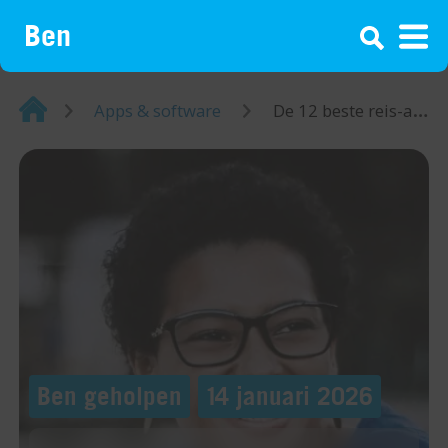
¡
Home
Apps & software
De 12 beste reis-apps voor je vakantie
Ben geholpen
14 januari 2026