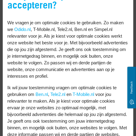
Je kunt ervan uitgaan dat je telefoon geen
accepteren?
simlock heeft. Wil je het zeker weten? Bij je
aankoop kun je erom vragen in de winkel
We vragen je om optimale cookies te gebruiken. Zo maken
waar je de telefoon koopt. Of bel de
we
Odido.nl
, T-Mobile.nl, Tele2.nl, Ben.nl en Simpel.nl
relevanter voor je. Als je kiest voor optimale cookies werkt
klantenservice van de winkel en vraag of de
onze website het beste voor je. Met bijvoorbeeld advertenties
telefoons simlock vrij zijn.
die op jou zijn afgestemd. Je geeft ons ook toestemming om
je internetgedrag binnen, en mogelijk ook buiten, onze
Koop je een telefoon en staat er een logo
website te volgen. Zo passen wij en derde partijen de
website, onze communicatie en advertenties aan op je
van een provider op het doosje? Dan heeft
interesses en profiel.
de telefoon misschien een simlock van die
Feedback
Ik wil jouw toestemming vragen om optimale cookies te
provider. Wil je het zeker weten? Je kunt
gebruiken om
Ben.nl
,
Tele2.nl
en
T-Mobile.nl
voor jou
vragen of je je simkaart erin mag plaatsen.
relevanter te maken. Als je kiest voor optimale cookies
ervaar je onze websites zo optimaal mogelijk, met
Krijg je verbinding? Dan is je telefoon
bijvoorbeeld advertenties die helemaal op jou zijn afgestemd.
simlockvrij.
Je geeft ons ook toestemming om jouw internetgedrag
binnen, en mogelijk ook buiten, onze websites te volgen. Met
Een telefoon met simlock geeft je een
deze informatie passen wij en derde partijen de websites,