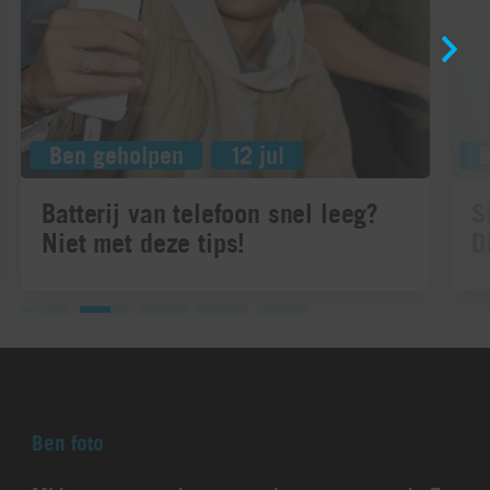
Ben geholpen
12 jul
Batterij van telefoon snel leeg?
S
Niet met deze tips!
D
Ben foto