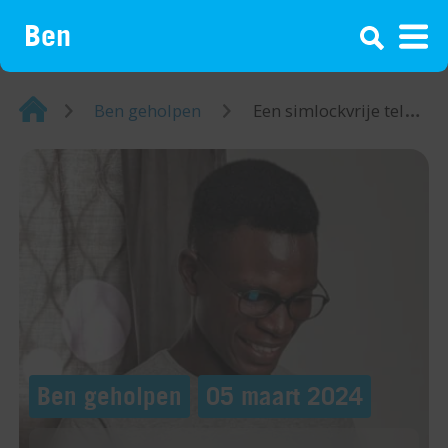
¡
Home
Ben geholpen
Een simlockvrije telefoon, wat is dat?
Ben geholpen
05 maart 2024