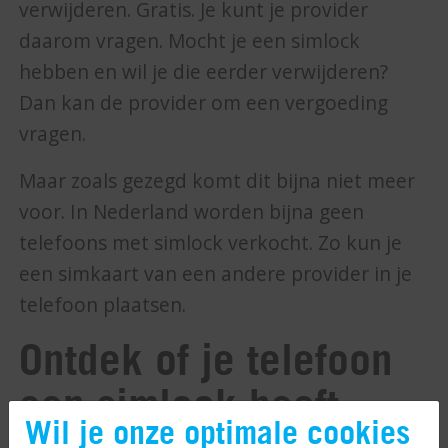
verwijderen. Gratis. Je kunt je provider
daarom vragen. Mocht je een simlock
hebben en wil je die eerder verwijderen?
Dan kan de provider om een vergoeding
vragen.
Maar zoals gezegd komt dit bijna niet meer
voor. In Nederland worden bijna geen
telefoons met simlock verkocht. Zo kun je
een simkaart van een andere provider in je
telefoon plaatsen.
Ontdek of je telefoon
een simlock heeft
Wil je onze optimale cookies