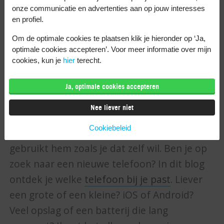
onze communicatie en advertenties aan op jouw interesses
foutmelding. Bijvoorbeeld
Sim ongeldig
of
en profiel.
Sim niet beschikbaar
. Deze telefoon kun je
Om de optimale cookies te plaatsen klik je hieronder op ‘Ja,
niet met een andere simkaart dan die van
optimale cookies accepteren’. Voor meer informatie over mijn
de provider gebruiken.
cookies, kun je
hier
terecht.
Vind je nieuwe
Ja, optimale cookies accepteren
simlockvrije telefoon
Nee liever niet
Cookiebeleid
Bij mij is elke telefoon simlockvrij. Je
gebruikt hem zoals je dat zelf wil. Ben je op
zoek naar een nieuwe telefoon? In dit blog
ontdek je welke
telefoon bij je past
. Liever
een grote of een kleine? iOS of Android?
Veel opslag of een batterij die lang