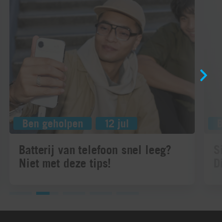
Ben geholpen
12 jul
Batterij van telefoon snel leeg?
S
Niet met deze tips!
D