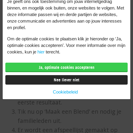
ander door jouw afspeellijst heen. Je kan je
Je geeft ons ook toestemming om jouw internetgedrag
binnen, en mogelijk ook buiten, onze websites te volgen. Met
eigen muziekvoorkeuren aangeven,
deze informatie passen wij en derde partijen de websites,
afspeellijsten maken en offline muziek
onze communicatie en advertenties aan op jouw interesses
en profiel.
opslaan.
Om de optimale cookies te plaatsen klik je hieronder op ‘Ja,
Maak een Family playlist
optimale cookies accepteren’. Voor meer informatie over mijn
cookies, kun je
hier
terecht.
Wil je af en toe toch de muziek van de ander
horen? Dan kun je via de functie ‘Blend’ een
Ja, optimale cookies accepteren
gedeelde afspeellijst maken. Dat doe je zo:
Nee liever niet
Open de Spotify app op je telefoon.
Cookiebeleid
Typ in de zoekbalk ‘Blend’ en tik op het
eerste resultaat.
Tik nu op ‘Maak een Blend’ en nodig je
familieleden uit.
Er wordt een afspeellijst gemaakt op