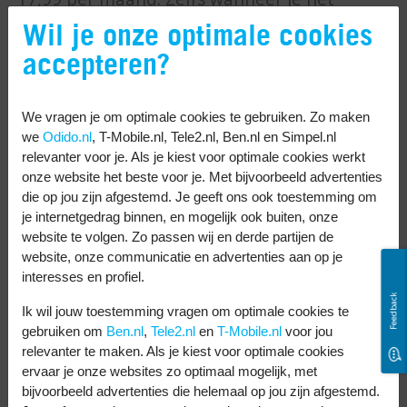
abonnement maar met twee personen
Wil je onze optimale cookies
deelt, bespaar je al kosten. Een normaal
accepteren?
Premium abonnement kost namelijk € 10,99
per maand.
We vragen je om optimale cookies te gebruiken. Zo maken
we
Odido.nl
, T-Mobile.nl, Tele2.nl, Ben.nl en Simpel.nl
Geen advertenties
relevanter voor je. Als je kiest voor optimale cookies werkt
onze website het beste voor je. Met bijvoorbeeld advertenties
Omdat Spotify Family een Premium
die op jou zijn afgestemd. Je geeft ons ook toestemming om
je internetgedrag binnen, en mogelijk ook buiten, onze
abonnement is, hoor je geen advertenties
website te volgen. Zo passen wij en derde partijen de
tussen je muziek door. Wel zo fijn!
website, onze communicatie en advertenties aan op je
interesses en profiel.
Iedereen heeft een eigen account
Feedback
Ik wil jouw toestemming vragen om optimale cookies te
Ondanks dat je een abonnement deelt,
gebruiken om
Ben.nl
,
Tele2.nl
en
T-Mobile.nl
voor jou
relevanter te maken. Als je kiest voor optimale cookies
heeft ieder gezinslid gewoon een eigen
ervaar je onze websites zo optimaal mogelijk, met
account. Er speelt dus nooit muziek van de
bijvoorbeeld advertenties die helemaal op jou zijn afgestemd.