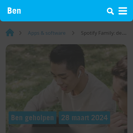
¡
Home
Apps & software
Spotify Family: deel je abonnement met het gezin
Ben geholpen
28 maart 2024