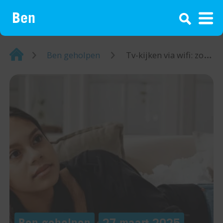
¡
Home
Ben geholpen
Tv-kijken via wifi: zo doe je dat
Ben geholpen
27 maart 2025