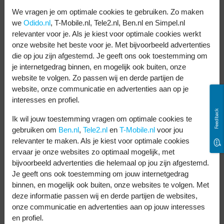
apparaten bieden een afstandsbediening en
We vragen je om optimale cookies te gebruiken. Zo maken
de mogelijkheid om apps te installeren, wat
we
Odido.nl
, T-Mobile.nl, Tele2.nl, Ben.nl en Simpel.nl
relevanter voor je. Als je kiest voor optimale cookies werkt
het anders maakt dan Chromecast of Apple
onze website het beste voor je. Met bijvoorbeeld advertenties
TV. Zo kijk je ook via wifi tv.
die op jou zijn afgestemd. Je geeft ons ook toestemming om
je internetgedrag binnen, en mogelijk ook buiten, onze
Extra voordeel met
website te volgen. Zo passen wij en derde partijen de
website, onze communicatie en advertenties aan op je
klantvoordeel van Ben
interesses en profiel.
Feedback
Ik wil jouw toestemming vragen om optimale cookies te
Heb je een mobiel abonnement bij mij?
gebruiken om
Ben.nl
,
Tele2.nl
en
T-Mobile.nl
voor jou
relevanter te maken. Als je kiest voor optimale cookies
Combineer je Ben abonnement met
ervaar je onze websites zo optimaal mogelijk, met
Internet voor thuis van Odido. Zo profiteer
bijvoorbeeld advertenties die helemaal op jou zijn afgestemd.
je elke maand van Klantvoordeel. Extra
Je geeft ons ook toestemming om jouw internetgedrag
binnen, en mogelijk ook buiten, onze websites te volgen. Met
voordelig, dus extra fijn!
deze informatie passen wij en derde partijen de websites,
onze communicatie en advertenties aan op jouw interesses
en profiel.