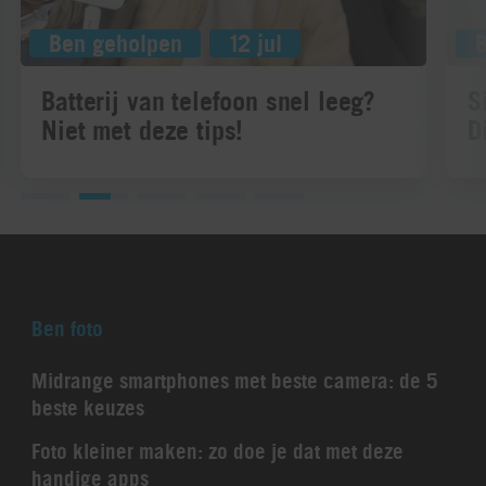
Ben geholpen
12 jul
Batterij van telefoon snel leeg?
S
Niet met deze tips!
D
Ben foto
Midrange smartphones met beste camera: de 5
beste keuzes
Foto kleiner maken: zo doe je dat met deze
handige apps