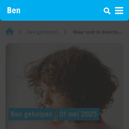
¡
Home
Ben geholpen
Waar vind ik downloads op iPhone?
Ben geholpen
01 mei 2025