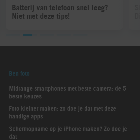
Batterij van telefoon snel leeg?
S
Niet met deze tips!
D
Ben foto
Midrange smartphones met beste camera: de 5
beste keuzes
Foto kleiner maken: zo doe je dat met deze
handige apps
Schermopname op je iPhone maken? Zo doe je
dat