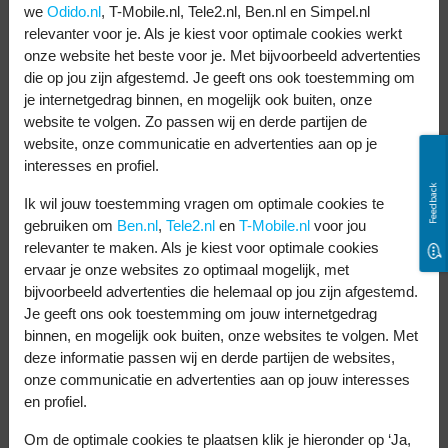
we
Odido.nl
, T-Mobile.nl, Tele2.nl, Ben.nl en Simpel.nl
relevanter voor je. Als je kiest voor optimale cookies werkt
De locatie van je
onze website het beste voor je. Met bijvoorbeeld advertenties
die op jou zijn afgestemd. Je geeft ons ook toestemming om
gedownloade
je internetgedrag binnen, en mogelijk ook buiten, onze
website te volgen. Zo passen wij en derde partijen de
bestanden wijzigen
website, onze communicatie en advertenties aan op je
interesses en profiel.
Wil je de locatie van je downloads
Feedback
Ik wil jouw toestemming vragen om optimale cookies te
veranderen? Dat kan. Zo doe je het:
gebruiken om
Ben.nl
,
Tele2.nl
en
T-Mobile.nl
voor jou
relevanter te maken. Als je kiest voor optimale cookies
Open de Instellingen app.
ervaar je onze websites zo optimaal mogelijk, met
bijvoorbeeld advertenties die helemaal op jou zijn afgestemd.
Ga naar Safari en tik op ‘Downloads’.
Je geeft ons ook toestemming om jouw internetgedrag
Kies de juiste locatie bij ‘Bewaar
binnen, en mogelijk ook buiten, onze websites te volgen. Met
deze informatie passen wij en derde partijen de websites,
gedownloade bestanden op’.
onze communicatie en advertenties aan op jouw interesses
Bijvoorbeeld op je iCloud Drive of op je
en profiel.
iPhone zelf.
Om de optimale cookies te plaatsen klik je hieronder op ‘Ja,