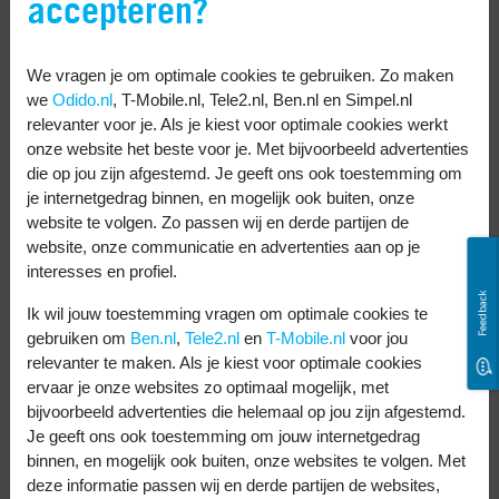
accepteren?
We vragen je om optimale cookies te gebruiken. Zo maken
we
Odido.nl
, T-Mobile.nl, Tele2.nl, Ben.nl en Simpel.nl
relevanter voor je. Als je kiest voor optimale cookies werkt
onze website het beste voor je. Met bijvoorbeeld advertenties
Welke telefoons
die op jou zijn afgestemd. Je geeft ons ook toestemming om
je internetgedrag binnen, en mogelijk ook buiten, onze
website te volgen. Zo passen wij en derde partijen de
hebben NFC?
website, onze communicatie en advertenties aan op je
interesses en profiel.
De meeste telefoons hebben inmiddels NFC-
Feedback
Ik wil jouw toestemming vragen om optimale cookies te
technologie. Vrijwel elke Android telefoon
gebruiken om
Ben.nl
,
Tele2.nl
en
T-Mobile.nl
voor jou
heeft tegenwoordig NFC. Datzelfde geldt
relevanter te maken. Als je kiest voor optimale cookies
ervaar je onze websites zo optimaal mogelijk, met
voor
iPhone
modellen. Sinds de iPhone 8
bijvoorbeeld advertenties die helemaal op jou zijn afgestemd.
uit 2017 heeft elk model NFC. Zoals de
Je geeft ons ook toestemming om jouw internetgedrag
binnen, en mogelijk ook buiten, onze websites te volgen. Met
iPhone 12 en iPhone 14. Dat kun je
deze informatie passen wij en derde partijen de websites,