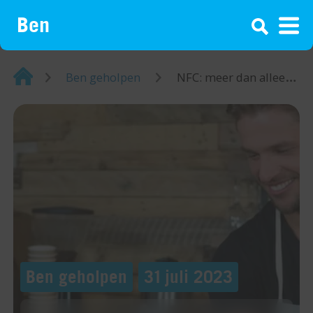
¡
Home
Ben geholpen
NFC: meer dan alleen contactloos betalen
Ben geholpen
31 juli 2023