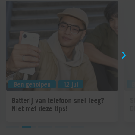
Ben geholpen
12 jul
Batterij van telefoon snel leeg?
S
Niet met deze tips!
D