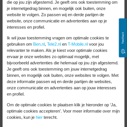
die op jou zijn afgestemd. Je geeft ons ook toestemming om
Dit kun je ook met de
je internetgedrag binnen, en mogelijk ook buiten, onze
website te volgen. Zo passen wij en derde partijen de
Bolt app
website, onze communicatie en advertenties aan op je
interesses en profiel.
Feedback
Bij Bolt kun je niet alleen een taxirit
Ik wil jouw toestemming vragen om optimale cookies te
gebruiken om
Ben.nl
,
Tele2.nl
en
T-Mobile.nl
voor jou
aanvragen. Maar ook een e-step huren. In
relevanter te maken. Als je kiest voor optimale cookies
de app zie je op de kaart waar ze
ervaar je onze websites zo optimaal mogelijk, met
beschikbaar zijn. Met één druk op de knop
bijvoorbeeld advertenties die helemaal op jou zijn afgestemd.
Je geeft ons ook toestemming om jouw internetgedrag
ontgrendel je hem en kun je duurzaam op
binnen, en mogelijk ook buiten, onze websites te volgen. Met
pad. Trek? In grote steden zoals Rotterdam,
deze informatie passen wij en derde partijen de websites,
onze communicatie en advertenties aan op jouw interesses
Den Haag, Amsterdam en Groningen bestel
en profiel.
je met Bolt Food snel en makkelijk een
Om de optimale cookies te plaatsen klik je hieronder op ‘Ja,
maaltijd.
optimale cookies accepteren’. Voor meer informatie over mijn
cookies, kun je
hier
terecht.
Nog meer tips voor