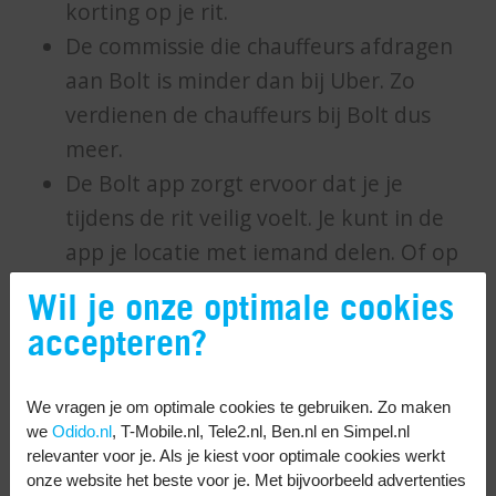
korting op je rit.
De commissie die chauffeurs afdragen
aan Bolt is minder dan bij Uber. Zo
verdienen de chauffeurs bij Bolt dus
meer.
De Bolt app zorgt ervoor dat je je
tijdens de rit veilig voelt. Je kunt in de
app je locatie met iemand delen. Of op
de noodknop drukken. Ook handig: je
Wil je onze optimale cookies
kunt een opnamefunctie inschakelen
accepteren?
als de chauffeur ongepaste of
vervelende gesprekken voert. Het
We vragen je om optimale cookies te gebruiken. Zo maken
gesprek wordt vervolgens doorgestuurd
we
Odido.nl
, T-Mobile.nl, Tele2.nl, Ben.nl en Simpel.nl
naar de klantenservice.
relevanter voor je. Als je kiest voor optimale cookies werkt
onze website het beste voor je. Met bijvoorbeeld advertenties