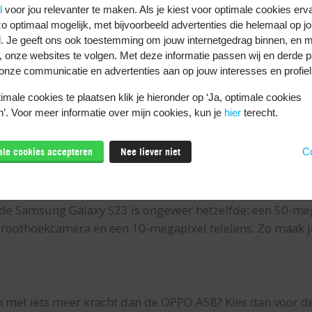
l
voor jou relevanter te maken. Als je kiest voor optimale cookies erv
el wat de Galaxy S24 ook kan. Het grote verschil? De Sams
o optimaal mogelijk, met bijvoorbeeld advertenties die helemaal op jo
. Die heb je op de Galaxy S23 niet.
. Je geeft ons ook toestemming om jouw internetgedrag binnen, en m
, onze websites te volgen. Met deze informatie passen wij en derde pa
heeft een 6,1 inch Dynamic AMOLED scherm met een resol
onze communicatie en advertenties aan op jouw interesses en profiel
eeft deze telefoon een hoge ververssingssnelheid van 120 
eageert de telefoon meteen op je aanrakingen.
male cookies te plaatsen klik je hieronder op ‘Ja, optimale cookies
’. Voor meer informatie over mijn cookies, kun je
hier
terecht.
eeft een maximale rekenkracht van 3,36 GHz. Dat is meer
 in zijn processor. Dit zorgt voor meer rekenkracht en z
male cookies accepteren
Nee liever niet
Co
 kun je met de Galaxy S23 jaren vooruit. Na je abonnemen
onnement.
de Samsung Galaxy S23 is ongeveer hetzelfde: een 50-me
roothoekcamera en een 10-megapixel telelens. Zo maak je 
n met iets meer kracht dan de OPPO A58? Kies dan voor d