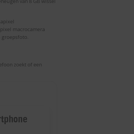
geheugen van 8 GB wissel
apixel
apixel macrocamera
n groepsfoto.
lefoon zoekt of een