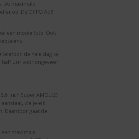
ls. De maximale
sneller op. De OPPO A79
el een mooie foto. Ook
ieptelens.
 telefoon de hele dag te
n half uur voor ongeveer
t 6,6 inch Super AMOLED
anstaat, zie je elk
h. Daardoor gaat de
et een maximale