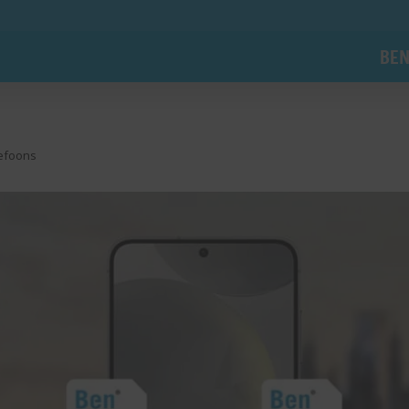
BEN
lefoons