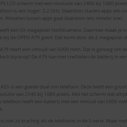
 IPS LCD scherm met een resolutie van 2400 bij 1080 pixe
efoon is iets hoger: 2,2 GHz. Daardoor starten apps iets 
. Wisselen tussen apps gaat daardoor iets minder snel.
heeft een 50-megapixel hoofdcamera. Daarmee maak je sn
 je bij de OPPO A79 goed. Dat komt door de 2-megapixel d
 A79 heeft een inhoud van 5000 mAh. Dat is genoeg om de
j toch bijna op? De A79 kan met snelladen de batterij in ee
55 is een goede dual sim telefoon. Deze heeft een groo
lutie van 2340 bij 1080 pixels. Met het scherm dat altijd a
 telefoon heeft een batterij met een inhoud van 5000 mA
e.
 niet zo krachtig als de telefoons in de S-serie. Maar m