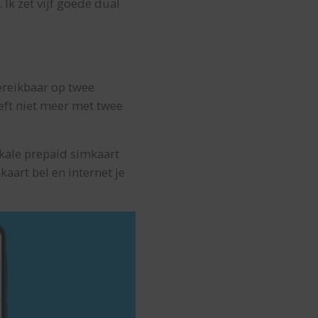
Ik zet vijf goede dual
ereikbaar op twee
eft niet meer met twee
okale prepaid simkaart
aart bel en internet je