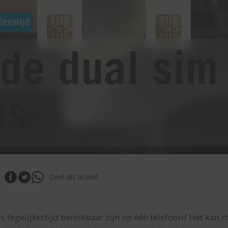
leestijd
ede dual sim
ns
Deel dit artikel
tegelijkertijd bereikbaar zijn op één telefoon? Het kan 