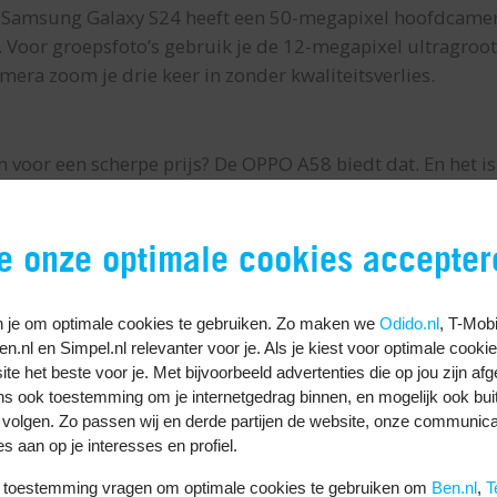
De Samsung Galaxy S24 heeft een 50-megapixel hoofdcame
. Voor groepsfoto’s gebruik je de 12-megapixel ultragro
era zoom je drie keer in zonder kwaliteitsverlies.
n voor een scherpe prijs? De OPPO A58 biedt dat. En het i
telefoon heeft een groot 6,72 inch IPS LCD scherm. De res
dat je alles goed ziet.
je onze optimale cookies accepter
krachtigste telefoon, maar heeft toch een maximale reken
te apps goed. Wisselen tussen apps gaat ook direct met
 je om optimale cookies te gebruiken. Zo maken we
Odido.nl
, T-Mobi
0-megapixel hoofdcamera. Voor portretfoto’s is er ook ee
Ben.nl en Simpel.nl relevanter voor je. Als je kiest voor optimale cooki
ij van 5000 mAh zorgt ervoor dat je de telefoon de hele d
te het beste voor je. Met bijvoorbeeld advertenties die op jou zijn af
ns ook toestemming om je internetgedrag binnen, en mogelijk ook bui
den? In een half uur is de batterij voor meer dan de helft 
 volgen. Zo passen wij en derde partijen de website, onze communica
es aan op je interesses en profiel.
te van het nieuwste te hebben? De Samsung Galaxy S23 is 
uw toestemming vragen om optimale cookies te gebruiken om
Ben.nl
,
T