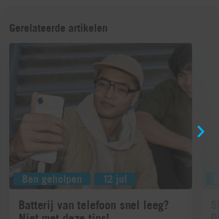
Gerelateerde artikelen
Ben geholpen
12 jul
Batterij van telefoon snel leeg?
S
Niet met deze tips!
D