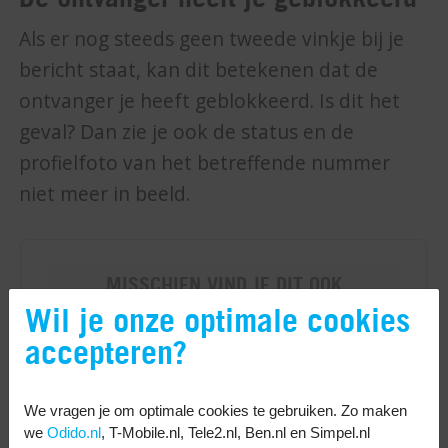
Als er nog steeds geen tweede vinkje bij je
bericht staat, kan dit betekenen dat de
ontvanger je heeft geblokkeerd. Is dit het
geval? Dan zie je ook de status en de
profielfoto van het betreffende nummer
niet meer in beeld.
Wil je onze optimale cookies
accepteren?
We vragen je om optimale cookies te gebruiken. Zo maken
we
Odido.nl
, T-Mobile.nl, Tele2.nl, Ben.nl en Simpel.nl