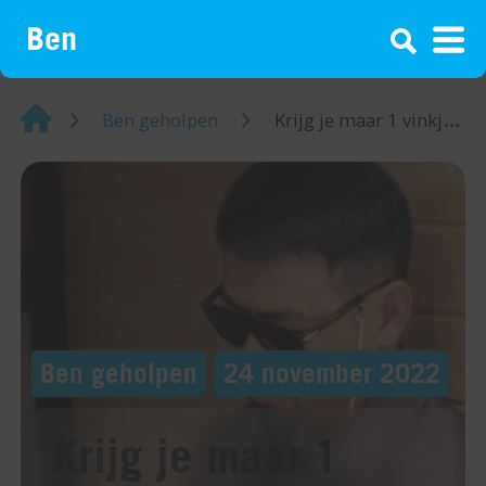
¡
Home
Ben geholpen
Krijg je maar 1 vinkje op WhatsApp? Dit betekent het
Ben geholpen
24 november 2022
Krijg je maar 1