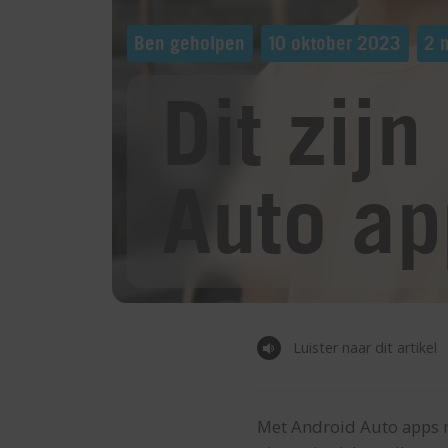
Ben geholpen
10 oktober 2023
2 m
Dit zij
Auto ap
Luister naar dit artikel
Met Android Auto apps rij