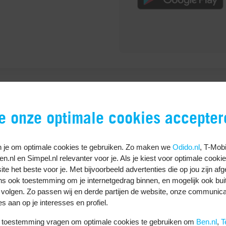
uren naar je beste vriend terwijl je onderweg bent? Het 
je onze optimale cookies accepter
Assistent. Met de dicteerfunctie verstuur je handsfree e
 voorgelezen.
 je om optimale cookies te gebruiken. Zo maken we
Odido.nl
, T-Mobi
Ben.nl en Simpel.nl relevanter voor je. Als je kiest voor optimale cooki
te het beste voor je. Met bijvoorbeeld advertenties die op jou zijn af
gatie-app die je met Android Auto kan gebruiken is Waze
ns ook toestemming om je internetgedrag binnen, en mogelijk ook bui
naar B. Ook hier gebruik je Google Assistent om je route 
 volgen. Zo passen wij en derde partijen de website, onze communica
extra veel verkeersinformatie. Het verzamelt data van an
es aan op je interesses en profiel.
t waar het druk is.
uw toestemming vragen om optimale cookies te gebruiken om
Ben.nl
,
T