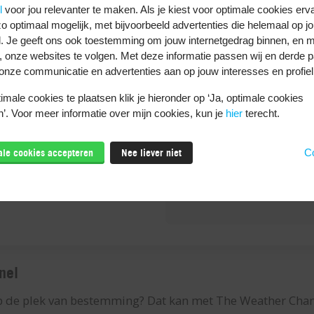
l
voor jou relevanter te maken. Als je kiest voor optimale cookies erv
o optimaal mogelijk, met bijvoorbeeld advertenties die helemaal op jo
. Je geeft ons ook toestemming om jouw internetgedrag binnen, en m
, onze websites te volgen. Met deze informatie passen wij en derde pa
onze communicatie en advertenties aan op jouw interesses en profiel
Download dez
male cookies te plaatsen klik je hieronder op ‘Ja, optimale cookies
’. Voor meer informatie over mijn cookies, kun je
hier
terecht.
male cookies accepteren
Nee liever niet
Co
nel
p de plek van bestemming? Dat kan met The Weather Chann