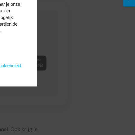
aar je onze
u zijn
ogelijk
rtijen de
.
e app hier
okiebeleid
el. Ook krijg je