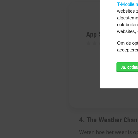
T-Mobile.n
websites z
afgestemd
ook buiten
websites, 
App Store
Om de opti
accepteren
Ja, opti
4. The Weather Chan
Weten hoe het weer is o