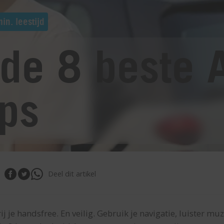
in. leestijd
n de 8 beste 
ps
Deel dit artikel
 je handsfree. En veilig. Gebruik je navigatie, luister mu