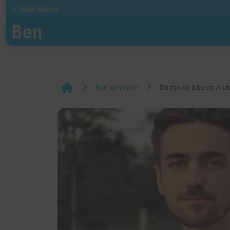
Naar Ben.nl
¡
Ben geholpen
Dit zijn de 8 beste An
Home