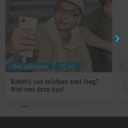
Ben geholpen
12 jul
Batterij van telefoon snel leeg?
S
Niet met deze tips!
D