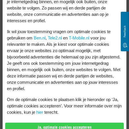
je internetgedrag binnen, en mogelijk ook buiten, onze
geselecteerd voor je Mac.
website te volgen. Zo passen wij en derde partijen de
website, onze communicatie en advertenties aan op je
Dark mode instellen op je pc
interesses en profiel.
Feedback
Ik wil jouw toestemming vragen om optimale cookies te
Je kunt ook de donkere modus instellen op
gebruiken om
Ben.nl
,
Tele2.nl
en
T-Mobile.nl
voor jou
je pc. Dat gaat als volgt:
relevanter te maken. Als je kiest voor optimale cookies
ervaar je onze websites zo optimaal mogelijk, met
Klik op de Startknop in de taakbalk.
bijvoorbeeld advertenties die helemaal op jou zijn afgestemd.
Je geeft ons ook toestemming om jouw internetgedrag
Ga naar ‘Instellingen’.
binnen, en mogelijk ook buiten, onze websites te volgen. Met
Kies voor ‘Personalisatie’.
deze informatie passen wij en derde partijen de websites,
Klik op ‘Kleuren’.
onze communicatie en advertenties aan op jouw interesses
en profiel.
Kies hier voor ‘Dark’.
Om de optimale cookies te plaatsen klik je hieronder op ‘Ja,
Je hebt de dark mode ingesteld voor je
optimale cookies accepteren’. Voor meer informatie over mijn
pc.
cookies, kun je
hier
terecht.
Ja, optimale cookies accepteren