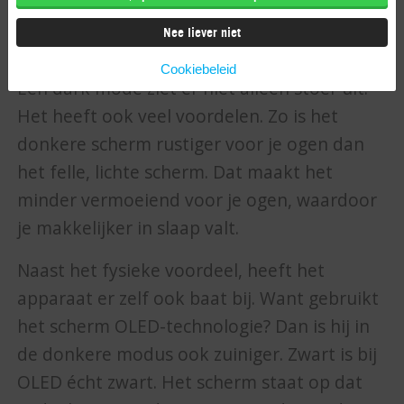
Voordelen van
donkere modus
Nee liever niet
Cookiebeleid
Een dark mode ziet er niet alleen stoer uit.
Het heeft ook veel voordelen. Zo is het
donkere scherm rustiger voor je ogen dan
het felle, lichte scherm. Dat maakt het
minder vermoeiend voor je ogen, waardoor
je makkelijker in slaap valt.
Naast het fysieke voordeel, heeft het
apparaat er zelf ook baat bij. Want gebruikt
het scherm OLED-technologie? Dan is hij in
de donkere modus ook zuiniger. Zwart is bij
OLED écht zwart. Het scherm staat op dat