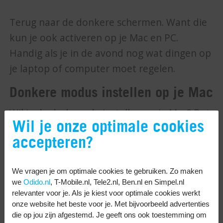
Terug naar de donkere schermen. Want die
kun je ook activeren op je Mac en PC.
Handig als je in de avond nog wat dingen op
je laptop of computer moet regelen.
Donkere modus instellen op je Mac
Wil je de dark mode instellen op je Mac? Dat
Wil je onze optimale cookies
doe je zo:
accepteren?
Open de systeemvoorkeuren van je
apparaat.
We vragen je om optimale cookies te gebruiken. Zo maken
Tik op ‘Algemeen’.
we
Odido.nl
, T-Mobile.nl, Tele2.nl, Ben.nl en Simpel.nl
relevanter voor je. Als je kiest voor optimale cookies werkt
Kies bij ‘Weergave’ voor ‘Donker’.
onze website het beste voor je. Met bijvoorbeeld advertenties
Zo heb je de donkere modus
die op jou zijn afgestemd. Je geeft ons ook toestemming om