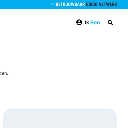
BETROUWBAAR
ODIDO NETWERK
Ik
Ben
den.