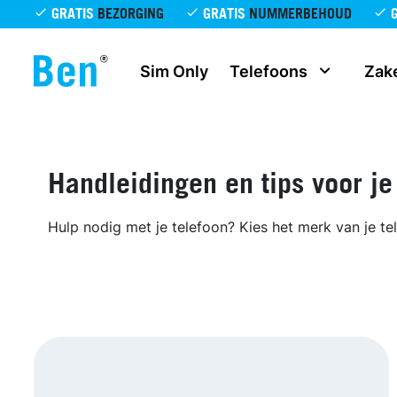
Overslaan en naar de inhoud gaan
GRATIS
BEZORGING
GRATIS
NUMMERBEHOUD
Sim Only
Telefoons
Zake
Handleidingen en tips voor je
Hulp nodig met je telefoon? Kies het merk van je te