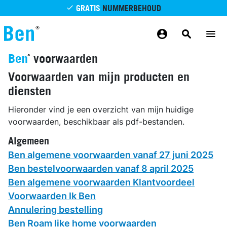
Overslaan en naar de inhoud gaan
GRATIS
NUMMERBEHOUD
GRATIS
BETROUWBAAR
MAANDELIJKS AANPASSEN
GRATIS
BEZORGING
ODIDO NETWERK
¡
® voorwaarden
Voorwaarden van mijn producten en
diensten
Hieronder vind je een overzicht van mijn huidige
voorwaarden, beschikbaar als pdf-bestanden.
Algemeen
Ben algemene voorwaarden vanaf 27 juni 2025
Ben bestelvoorwaarden vanaf 8 april 2025
Ben algemene voorwaarden Klantvoordeel
Voorwaarden Ik Ben
Annulering bestelling
Ben Roam like home voorwaarden