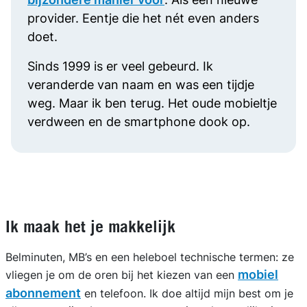
provider. Eentje die het nét even anders
doet.
Sinds 1999 is er veel gebeurd. Ik
veranderde van naam en was een tijdje
weg. Maar ik ben terug. Het oude mobieltje
verdween en de smartphone dook op.
Eén ding verandert niet: ik hou nog steeds
van mensen en van communicatie tussen
mensen.
Ik doe er nog steeds alles aan om mijn
Ik maak het je makkelijk
klanten zo blij mogelijk te houden. Met
duidelijkheid en flexibiliteit. Zodat je weet
Belminuten, MB’s en een heleboel technische termen: ze
waar je aan toe bent, met een abonnement
mobiel
vliegen je om de oren bij het kiezen van een
dat altijd bij je past.
abonnement
en telefoon. Ik doe altijd mijn best om je