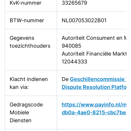
KvK-nummer
33265679
BTW-nummer
NL007053022B01
Gegevens
Autoriteit Consument en M
toezichthouders
940085
Autoriteit Financiële Mark
12044333
Klacht indienen
De
Geschillencommissie T
kan via:
Dispute Resolution Platfor
Gedragscode
https://www.payinfo.nl/m
Mobiele
db0a-4ae0-8215-cbc7bee
Diensten