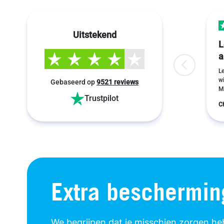
Uitstekend
L
a
L
w
Gebaseerd op
9521 reviews
Mi
Trustpilot
C
Extra beschermin
We begrijpen dat je misschien zorgen hebt