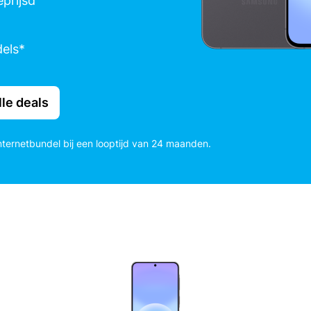
prijsd
els*
lle deals
nternetbundel bij een looptijd van 24 maanden.