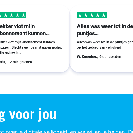
ekker vlot mijn
Alles was weer tot in d
bonnement kunnen…
puntjes…
ekker vlot mijn abonnement kunnen
Alles was weer tot in de puntjes ge
ijzigen, Slechts een paar stappen nodig.
op het gebied van veiligheid
jn review is...
,
W. Koenders
9 uur geleden
,
hris
12 min geleden
g voor jou
 over je digitale veiligheid, en we willen je helpen. 