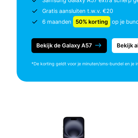
Samsung Galaxy A57 extra scherp ge
Gratis aansluiten t.w.v. €20
6 maanden
50% korting
op je bund
Bekijk de Galaxy A57
Bekijk a
*De korting geldt voor je minuten/sms-bundel en je i