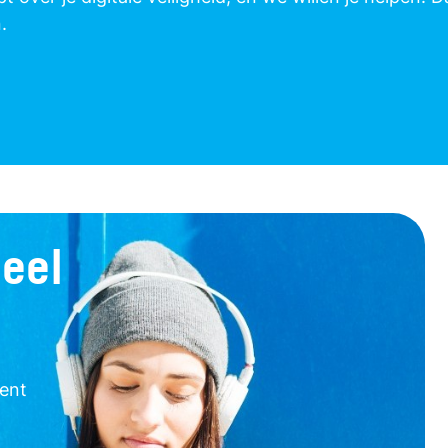
.
eel
ent