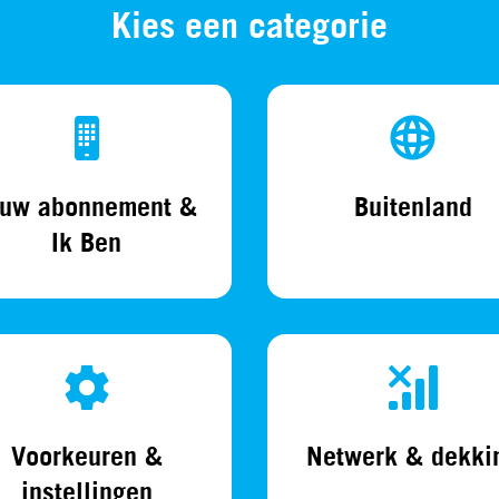
Kies een categorie
ouw abonnement &
Buitenland
Ik Ben
Voorkeuren &
Netwerk & dekki
instellingen