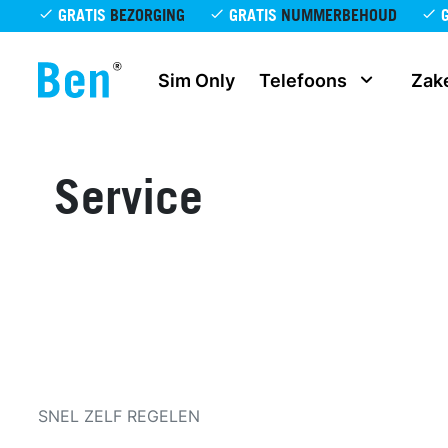
Overslaan en naar de inhoud gaan
GRATIS
BEZORGING
GRATIS
NUMMERBEHOUD
Sim Only
Telefoons
Zake
Service
SNEL ZELF REGELEN