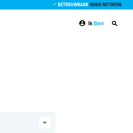
BETROUWBAAR
ODIDO NETWERK
Ik
Ben