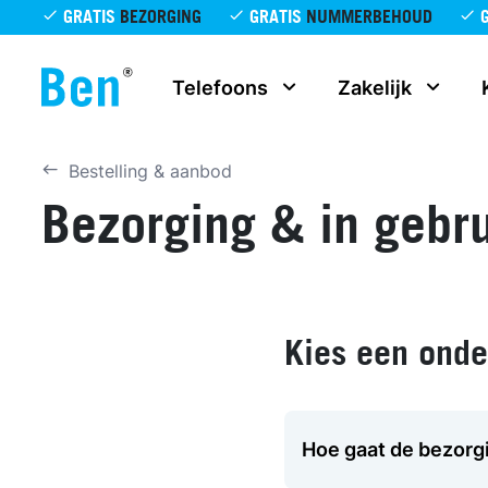
Overslaan en naar de inhoud gaan
GRATIS
BEZORGING
GRATIS
NUMMERBEHOUD
Telefoons
Zakelijk
Bestelling & aanbod
Bezorging & in gebr
Kies een ond
Hoe gaat de bezorgi