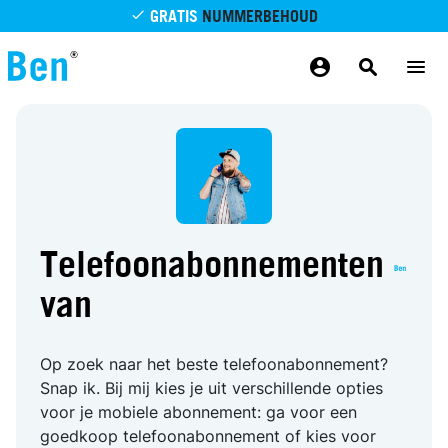
Overslaan en naar de inhoud gaan
GRATIS
NUMMERBEHOUD
GRATIS
BETROUWBAAR
MAANDELIJKS AANPASSEN
GRATIS
BEZORGING
ODIDO NETWERK
Telefoonabonnementen
van
Op zoek naar het beste telefoonabonnement?
Snap ik. Bij mij kies je uit verschillende opties
voor je mobiele abonnement: ga voor een
goedkoop telefoonabonnement of kies voor