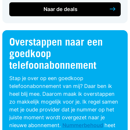
Naar de deals
Overstappen naar een
goedkoop
telefoonabonnement
Stap je over op een goedkoop
telefoonabonnement van mij? Daar ben ik
heel blij mee. Daarom maak ik overstappen
zo makkelijk mogelijk voor je. Ik regel samen
met je oude provider dat je nummer op het
juiste moment wordt overgezet naar je
nieuwe abonnement.
Nummerbehoud
heet