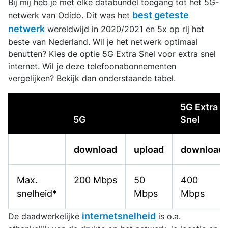
Bij mij heb je met elke databundel toegang tot het 5G-
best geteste
netwerk van Odido. Dit was het
netwerk
wereldwijd in 2020/2021 en 5x op rij het
beste van Nederland. Wil je het netwerk optimaal
benutten? Kies de optie 5G Extra Snel voor extra snel
internet. Wil je deze telefoonabonnementen
vergelijken? Bekijk dan onderstaande tabel.
5G Extra
5G
Snel
download
upload
download
Max.
200 Mbps
50
400
snelheid*
Mbps
Mbps
internetsnelheid
De daadwerkelijke
is o.a.