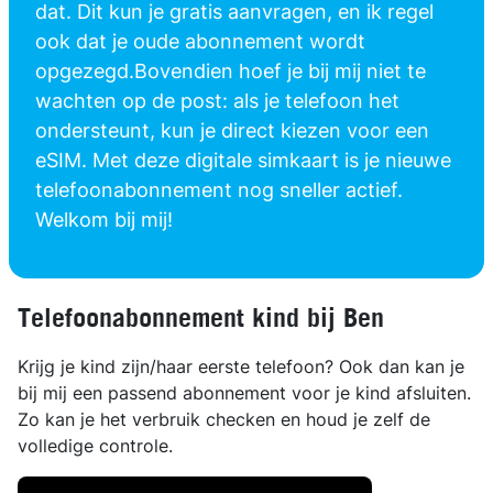
dat. Dit kun je gratis aanvragen, en ik regel
ook dat je oude abonnement wordt
opgezegd.Bovendien hoef je bij mij niet te
wachten op de post: als je telefoon het
ondersteunt, kun je direct kiezen voor een
eSIM. Met deze digitale simkaart is je nieuwe
telefoonabonnement nog sneller actief.
Welkom bij mij!
Telefoonabonnement kind bij Ben
Krijg je kind zijn/haar eerste telefoon? Ook dan kan je
bij mij een passend abonnement voor je kind afsluiten.
Zo kan je het verbruik checken en houd je zelf de
volledige controle.