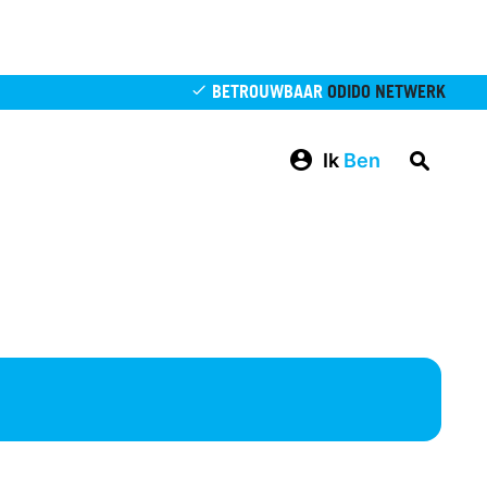
BETROUWBAAR
ODIDO NETWERK
Ik
Ben