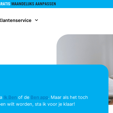
GRATIS
MAANDELIJKS AANPASSEN
Klantenservice
ia
Ik Ben
of de
Ben app
. Maar als het toch
pen wilt worden, sta ik voor je klaar!