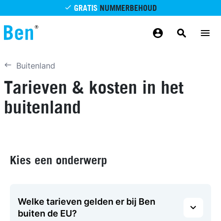
Overslaan en naar de inhoud gaan
GRATIS
NUMMERBEHOUD
GRATIS
BETROUWBAAR
MAANDELIJKS AANPASSEN
GRATIS
BEZORGING
ODIDO NETWERK
Buitenland
Tarieven & kosten in het
buitenland
Kies een onderwerp
Welke tarieven gelden er bij Ben
buiten de EU?