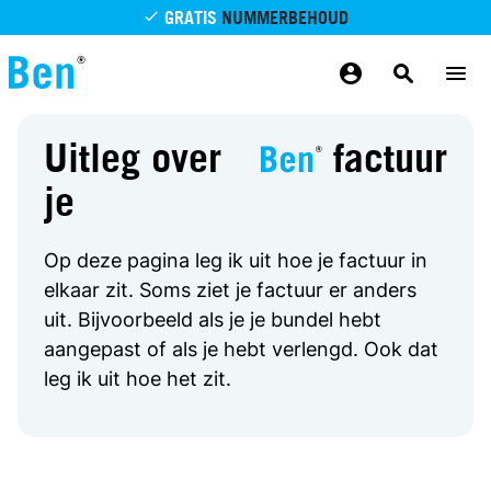
Overslaan en naar de inhoud gaan
GRATIS
NUMMERBEHOUD
GRATIS
BETROUWBAAR
MAANDELIJKS AANPASSEN
GRATIS
BEZORGING
ODIDO NETWERK
Uitleg over
factuur
je
Op deze pagina leg ik uit hoe je factuur in
elkaar zit. Soms ziet je factuur er anders
uit. Bijvoorbeeld als je je bundel hebt
aangepast of als je hebt verlengd. Ook dat
leg ik uit hoe het zit.