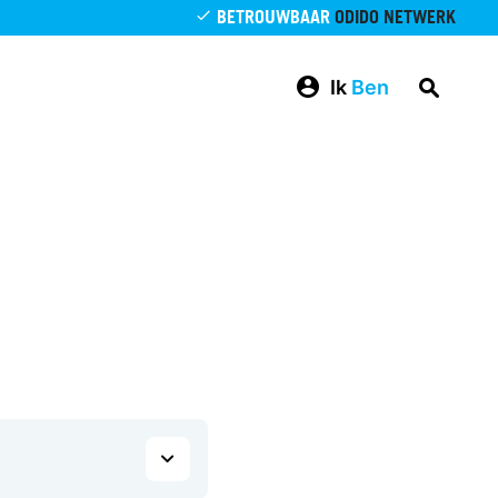
BETROUWBAAR
ODIDO NETWERK
Ik
Ben