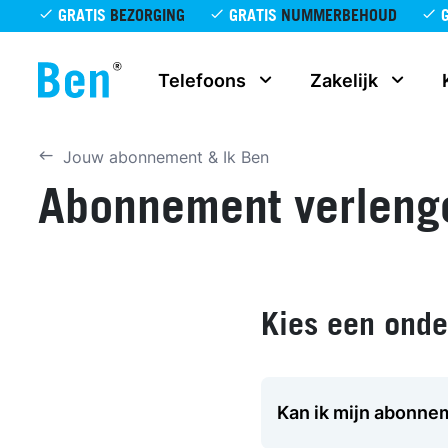
Overslaan en naar de inhoud gaan
GRATIS
BEZORGING
GRATIS
NUMMERBEHOUD
Telefoons
Zakelijk
Jouw abonnement & Ik Ben
Abonnement verleng
Kies een ond
Kan ik mijn abonne