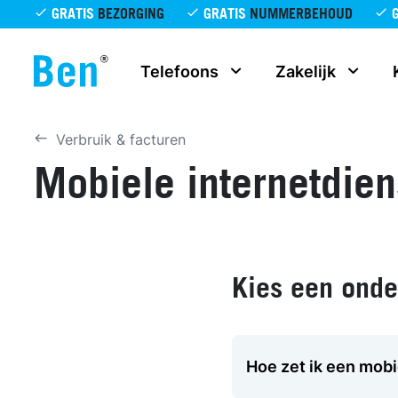
Overslaan en naar de inhoud gaan
GRATIS
BEZORGING
GRATIS
NUMMERBEHOUD
Telefoons
Zakelijk
Verbruik & facturen
Mobiele internetdien
Kies een ond
Hoe zet ik een mobi