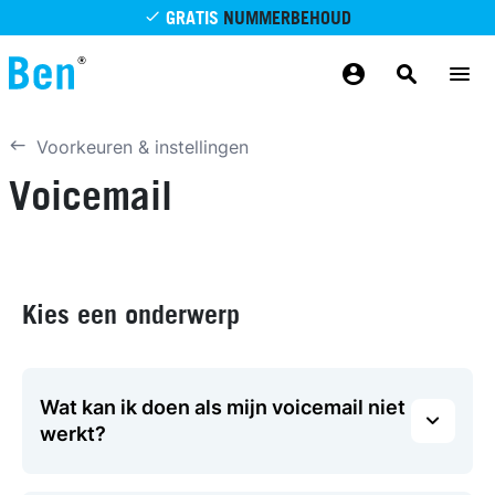
Overslaan en naar de inhoud gaan
GRATIS
NUMMERBEHOUD
GRATIS
BETROUWBAAR
MAANDELIJKS AANPASSEN
GRATIS
BEZORGING
ODIDO NETWERK
Voorkeuren & instellingen
Voicemail
Kies een onderwerp
Wat kan ik doen als mijn voicemail niet
werkt?