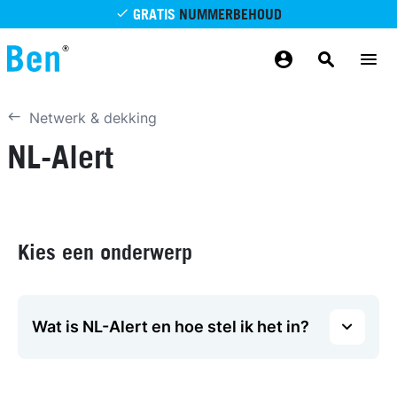
Overslaan en naar de inhoud gaan
GRATIS
NUMMERBEHOUD
GRATIS
BETROUWBAAR
MAANDELIJKS AANPASSEN
GRATIS
BEZORGING
ODIDO NETWERK
Netwerk & dekking
NL-Alert
Kies een onderwerp
Wat is NL-Alert en hoe stel ik het in?