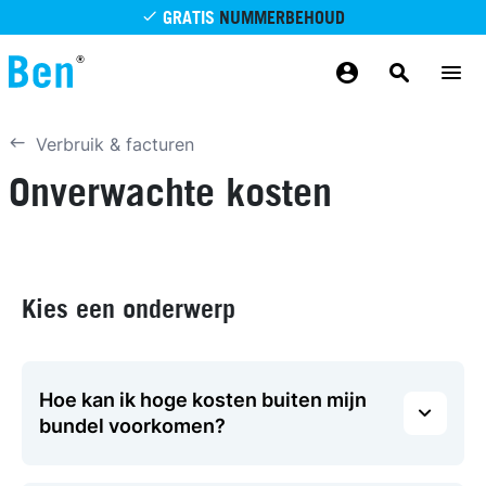
Overslaan en naar de inhoud gaan
GRATIS
NUMMERBEHOUD
GRATIS
BETROUWBAAR
MAANDELIJKS AANPASSEN
GRATIS
BEZORGING
ODIDO NETWERK
Verbruik & facturen
Onverwachte kosten
Kies een onderwerp
Hoe kan ik hoge kosten buiten mijn
bundel voorkomen?