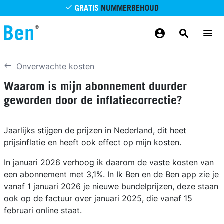
Overslaan en naar de inhoud gaan
GRATIS
NUMMERBEHOUD
GRATIS
BETROUWBAAR
MAANDELIJKS AANPASSEN
GRATIS
BEZORGING
ODIDO NETWERK
Onverwachte kosten
Waarom is mijn abonnement duurder
geworden door de inflatiecorrectie?
Jaarlijks stijgen de prijzen in Nederland, dit heet
prijsinflatie en heeft ook effect op mijn kosten.
In januari 2026 verhoog ik daarom de vaste kosten van
een abonnement met 3,1%. In Ik Ben en de Ben app zie je
vanaf 1 januari 2026 je nieuwe bundelprijzen, deze staan
ook op de factuur over januari 2025, die vanaf 15
februari online staat.