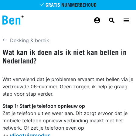
Overslaan en naar de inhoud gaan
GRATIS
NUMMERBEHOUD
GRATIS
BETROUWBAAR
MAANDELIJKS AANPASSEN
GRATIS
BEZORGING
ODIDO NETWERK
Dekking & bereik
Wat kan ik doen als ik niet kan bellen in
Nederland?
Wat vervelend dat je problemen ervaart met bellen via je
vertrouwde 06-nummer. Geen zorgen, ik help je graag
stap voor stap verder.
Stap 1: Start je telefoon opnieuw op
Zet je telefoon uit en weer aan. Dit zorgt ervoor dat je
mobiele telefoon opnieuw verbinding maakt met het
netwerk. Of zet je telefoon even op
vliegtuigmodus
de
.