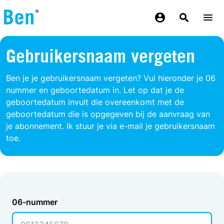
Overslaan en naar de inhoud gaan
Gebruikersnaam vergeten
Ben je je gebruikersnaam vergeten? Vul hieronder je 06
nummer en geboortedatum in. Let op dat je de
geboortedatum invult die overeenkomt met de
geboortedatum die is opgegeven bij de aanvraag van
je abonnement. Ik stuur je via e-mail je gebruikersnaam
toe.
06-nummer