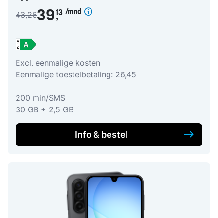
/mnd
39
13
43,26
,
Excl. eenmalige kosten
Eenmalige toestelbetaling: 26,45
200 min/SMS
30 GB + 2,5 GB
Info & bestel