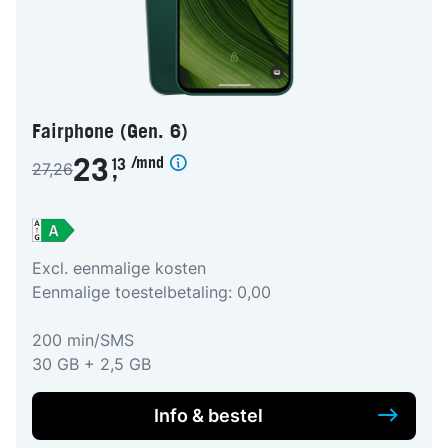
Fairphone (Gen. 6)
/mnd
23
13
27,26
,
Excl. eenmalige kosten
Eenmalige toestelbetaling: 0,00
200 min/SMS
30 GB + 2,5 GB
Info & bestel