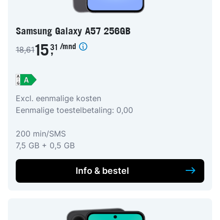
Samsung Galaxy A57 256GB
/mnd
15
31
18,61
,
Excl. eenmalige kosten
Eenmalige toestelbetaling: 0,00
200 min/SMS
7,5 GB + 0,5 GB
Info & bestel