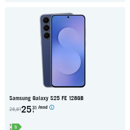
Samsung Galaxy S25 FE 128GB
/mnd
25
31
28,61
,