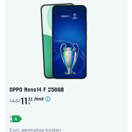
OPPO Reno14 F 256GB
/mnd
11
31
14,61
,
Excl. eenmalige kosten