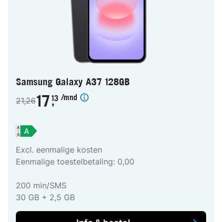
Samsung Galaxy A37 128GB
/mnd
17
13
21,26
,
Excl. eenmalige kosten
Eenmalige toestelbetaling: 0,00
200 min/SMS
30 GB + 2,5 GB