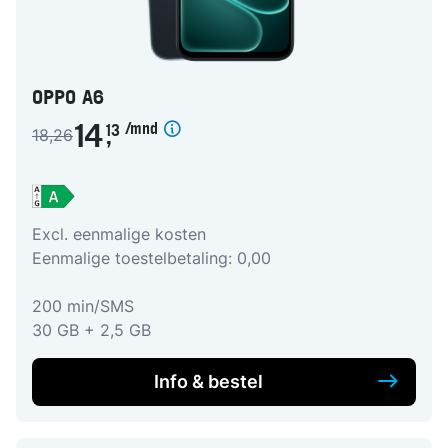
OPPO A6
/mnd
14
13
18,26
,
Excl. eenmalige kosten
Eenmalige toestelbetaling: 0,00
200 min/SMS
30 GB + 2,5 GB
Info & bestel