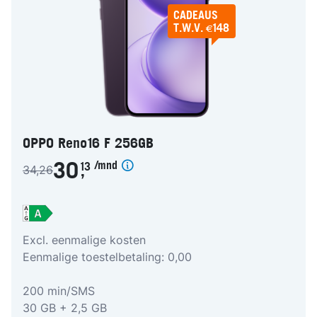
CADEAUS
T.W.V. €148
OPPO Reno16 F 256GB
/mnd
30
13
34,26
,
Excl. eenmalige kosten
Eenmalige toestelbetaling: 0,00
200 min/SMS
30 GB + 2,5 GB