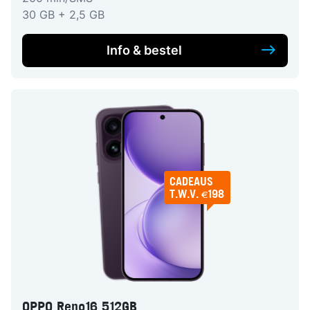
30 GB + 2,5 GB
Info & bestel
CADEAUS
T.W.V. €198
OPPO Reno16 512GB