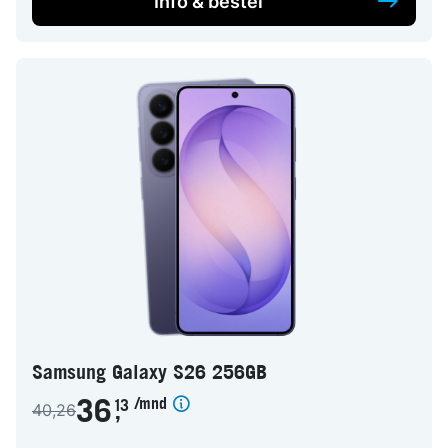
Info & bestel
Samsung Galaxy S26 256GB
/mnd
36
13
40,26
,