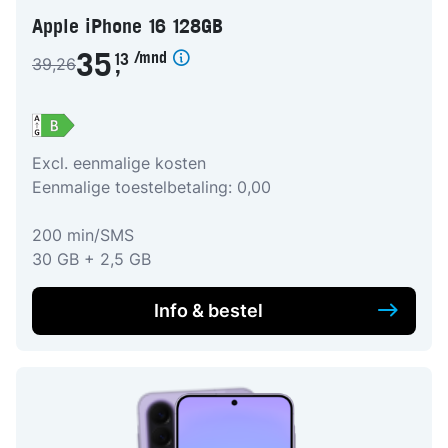
Apple iPhone 16 128GB
/mnd
35
13
39,26
,
Excl. eenmalige kosten
Eenmalige toestelbetaling: 0,00
200 min/SMS
30 GB + 2,5 GB
Info & bestel