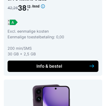
/mnd
38
13
42,26
,
Excl. eenmalige kosten
Eenmalige toestelbetaling: 0,00
200 min/SMS
30 GB + 2,5 GB
Info & bestel