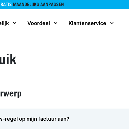
GRATIS
MAANDELIJKS AANPASSEN
lijk
Voordeel
Klantenservice
uik
erwerp
w-regel op mijn factuur aan?