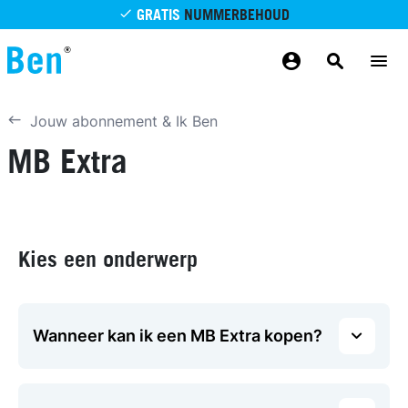
Overslaan en naar de inhoud gaan
GRATIS
NUMMERBEHOUD
GRATIS
BETROUWBAAR
MAANDELIJKS AANPASSEN
GRATIS
BEZORGING
ODIDO NETWERK
Jouw abonnement & Ik Ben
MB Extra
Kies een onderwerp
Wanneer kan ik een MB Extra kopen?