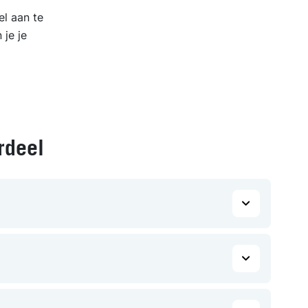
l aan te
 je je
rdeel