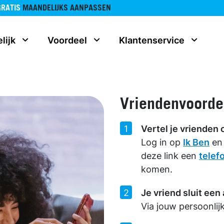
GRATIS
MAANDELIJKS AANPASSEN
lijk
Voordeel
Klantenservice
Vriendenvoordee
Vertel je vrienden 
Log in op
Ik Ben
en 
deze link een
tele
komen.
Je vriend sluit ee
Via jouw persoonlij