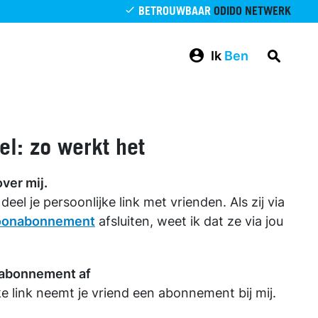
BETROUWBAAR
ODIDO NETWERK
Ik
Ben
l: zo werkt het
over mij.
deel je persoonlijke link met vrienden. Als zij via
foonabonnement
afsluiten, weet ik dat ze via jou
n abonnement af
ke link neemt je vriend een abonnement bij mij.