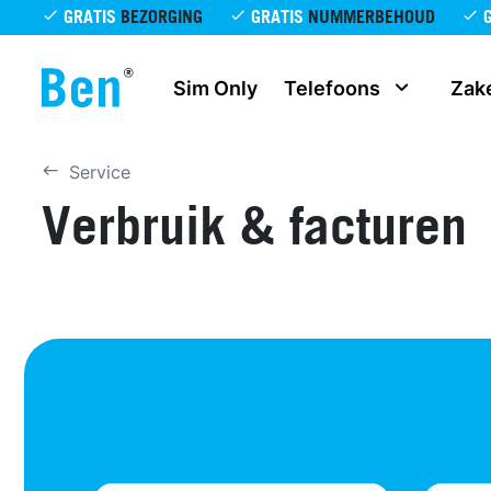
Overslaan en naar de inhoud gaan
GRATIS
BEZORGING
GRATIS
NUMMERBEHOUD
Sim Only
Telefoons
Zake
Service
Verbruik & facturen