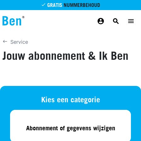
Overslaan en naar de inhoud gaan
GRATIS
NUMMERBEHOUD
GRATIS
BETROUWBAAR
MAANDELIJKS AANPASSEN
GRATIS
BEZORGING
ODIDO NETWERK
Service
Jouw abonnement & Ik Ben
Kies een categorie
Abonnement of gegevens wijzigen