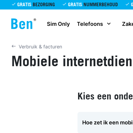
Overslaan en naar de inhoud gaan
GRATIS
BEZORGING
GRATIS
NUMMERBEHOUD
Sim Only
Telefoons
Zake
Verbruik & facturen
Mobiele internetdien
Kies een ond
Hoe zet ik een mobi