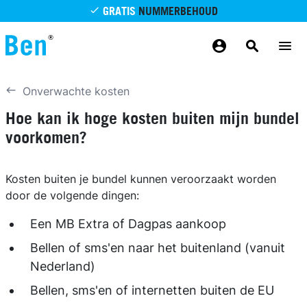
Overslaan en naar de inhoud gaan
GRATIS
NUMMERBEHOUD
GRATIS
BETROUWBAAR
MAANDELIJKS AANPASSEN
GRATIS
BEZORGING
ODIDO NETWERK
Onverwachte kosten
Hoe kan ik hoge kosten buiten mijn bundel
voorkomen?
Kosten buiten je bundel kunnen veroorzaakt worden
door de volgende dingen:
Een MB Extra of Dagpas aankoop
Bellen of sms'en naar het buitenland (vanuit
Nederland)
Bellen, sms'en of internetten buiten de EU