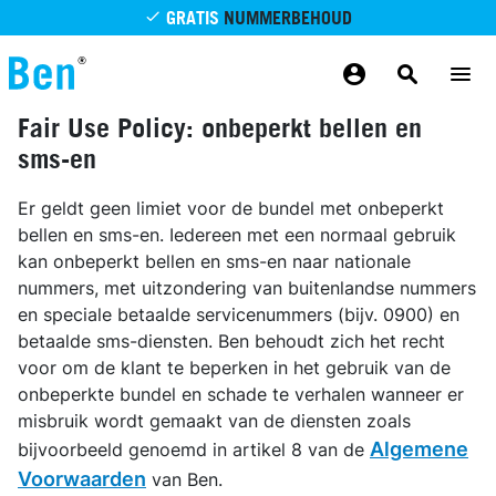
Overslaan en naar de inhoud gaan
GRATIS
NUMMERBEHOUD
GRATIS
BETROUWBAAR
MAANDELIJKS AANPASSEN
GRATIS
BEZORGING
ODIDO NETWERK
Fair Use Policy: onbeperkt bellen en
sms-en
Er geldt geen limiet voor de bundel met onbeperkt
bellen en sms-en. Iedereen met een normaal gebruik
kan onbeperkt bellen en sms-en naar nationale
nummers, met uitzondering van buitenlandse nummers
en speciale betaalde servicenummers (bijv. 0900) en
betaalde sms-diensten. Ben behoudt zich het recht
voor om de klant te beperken in het gebruik van de
onbeperkte bundel en schade te verhalen wanneer er
misbruik wordt gemaakt van de diensten zoals
Algemene
bijvoorbeeld genoemd in artikel 8 van de
Voorwaarden
van Ben.