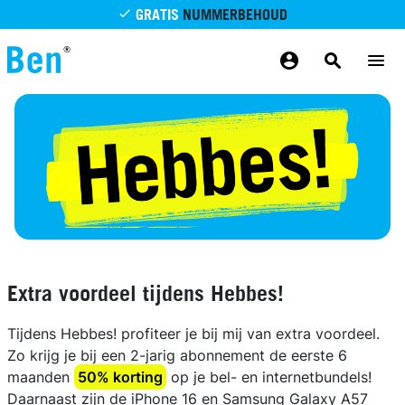
Overslaan en naar de inhoud gaan
GRATIS
NUMMERBEHOUD
GRATIS
BETROUWBAAR
MAANDELIJKS AANPASSEN
GRATIS
BEZORGING
ODIDO NETWERK
Extra voordeel tijdens Hebbes!
Tijdens Hebbes! profiteer je bij mij van extra voordeel.
Zo krijg je bij een 2-jarig abonnement de eerste 6
maanden
50% korting
op je bel- en internetbundels!
Daarnaast zijn de iPhone 16 en Samsung Galaxy A57