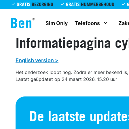
Overslaan en naar de inhoud gaan
GRATIS
BEZORGING
GRATIS
NUMMERBEHOUD
Sim Only
Telefoons
Zake
Informatiepagina cy
English version >
Het onderzoek loopt nog. Zodra er meer bekend is
Laatst geüpdatet op 24 maart 2026, 15.20 uur
De laatste update