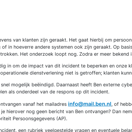
evens van klanten zijn geraakt. Het gaat hierbij om persoo
of in hoeverre andere systemen ook zijn geraakt. Op basi
okken. Het onderzoek loopt nog. Zodra er meer bekend is,
dig in om de impact van dit incident te beperken en onze k
erationele dienstverlening niet is getroffen; klanten kunnen
 snel mogelijk beëindigd. Daarnaast heeft Ben externe cyb
len als onderdeel van de respons op dit incident.
info@mail.ben.nl
ontvangen vanaf het mailadres
, of hebb
 je hierover nog geen bericht van Ben ontvangen? Dan neme
oriteit Persoonsgegevens (AP).
cident, een rubriek veelgestelde vragen en eventuele belan